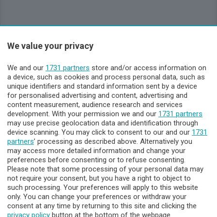
We value your privacy
Sezioni
We and our
1731 partners
store and/or access information on
Lecco - Territorio
a device, such as cookies and process personal data, such as
unique identifiers and standard information sent by a device
for personalised advertising and content, advertising and
Sondrio - Territorio
content measurement, audience research and services
development. With your permission we and our
1731 partners
may use precise geolocation data and identification through
Chi Siamo
device scanning. You may click to consent to our and our
1731
partners
’ processing as described above. Alternatively you
may access more detailed information and change your
Servizi
preferences before consenting or to refuse consenting.
Please note that some processing of your personal data may
not require your consent, but you have a right to object to
such processing. Your preferences will apply to this website
only. You can change your preferences or withdraw your
consent at any time by returning to this site and clicking the
privacy policy
button at the bottom of the webpage.