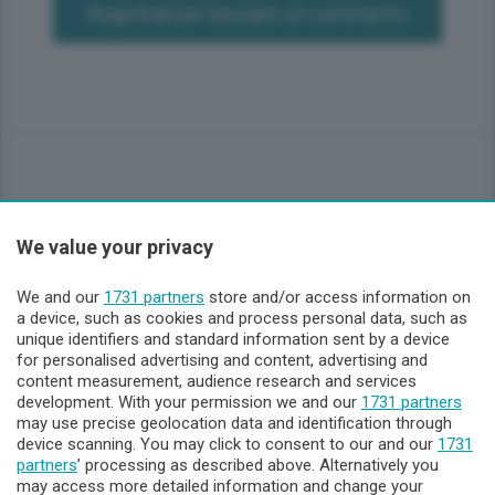
Registrati per lasciare un commento
We value your privacy
Sezioni
We and our
1731 partners
store and/or access information on
Lecco - Territorio
a device, such as cookies and process personal data, such as
unique identifiers and standard information sent by a device
for personalised advertising and content, advertising and
Sondrio - Territorio
content measurement, audience research and services
development. With your permission we and our
1731 partners
may use precise geolocation data and identification through
Chi Siamo
device scanning. You may click to consent to our and our
1731
partners
’ processing as described above. Alternatively you
may access more detailed information and change your