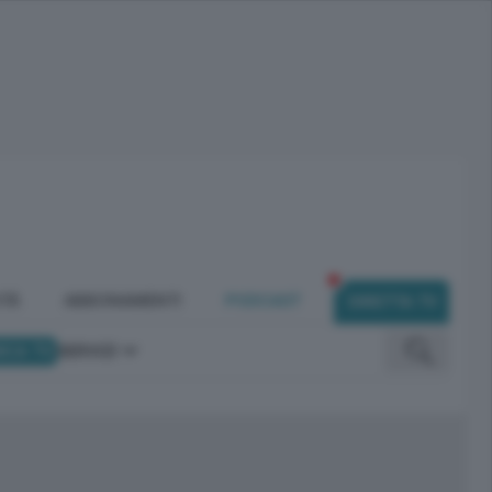
ITÀ
ABBONAMENTI
PODCAST
DIRETTA TV
ICA TV
SERVIZI
omunicano