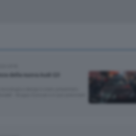
Cinema
Archivio
Valsassina
Meteo Lecco
Meteo Sondri
CCO CITTÀ
anza della nuova Audi Q3
tecnologia e design è stato presentato
onaldi – Gruppo Eurocar e si può prenotare