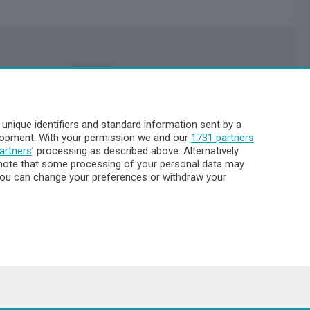
Servizi
Pubblicità
Abbonamenti
nique identifiers and standard information sent by a
Più letti
elopment. With your permission we and our
1731 partners
Le aziende comunicano
artners
’ processing as described above. Alternatively
Cinema
note that some processing of your personal data may
. You can change your preferences or withdraw your
Archivio
Meteo Lecco
Meteo Sondrio
Elezioni 2024
Unica TV