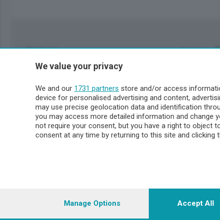
Sezioni
Lecco - 
We value your privacy
Politica
Lecco citt
Cronaca
Circondari
We and our
1731 partners
store and/or access informatio
Economia
Brianza
device for personalised advertising and content, advert
Cultura
Merate
may use precise geolocation data and identification thr
Editoriali
Lago
you may access more detailed information and change yo
not require your consent, but you have a right to object 
Sport
Valsassin
consent at any time by returning to this site and clicking 
Podcast
Imprese & Lavoro
Sondrio 
Faber
Sondrio Ci
L'Ordine
Valchiave
Tempo Libero
Morbegno
Manage Options
Accept All
Tirano