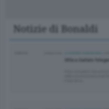
Lago
Notizie di Bonaldi
9 MESI FA
Lettura 4 min.
LE AZIENDE COMUNICANO
/
LE
Sfila a Garlate l’eleg
Il Suv compatto che unisce 
nella concessionaria Audi B
il test drive.