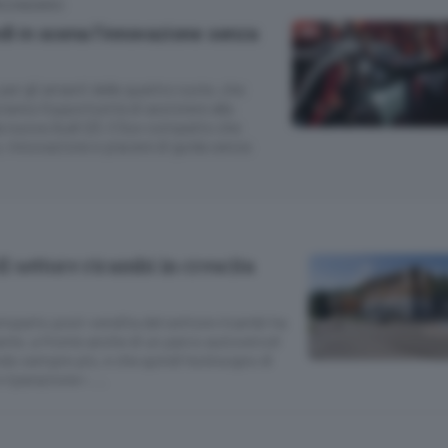
RCONDARIO
ì in scena l’innovazione senza
r gli amanti delle quattro ruote, che
ranno l’opportunità di assistere alla
la nuova Audi Q3, il Suv compatto che
 innovazione e piacere di guida senza
«Il settore ricambi in crescita
 comparto post-vendita del settore ricambi ha
nte, a fronte anche di un parco autoveicoli
ndo sempre più, e che quindi ha bisogno di
 riparazione». …