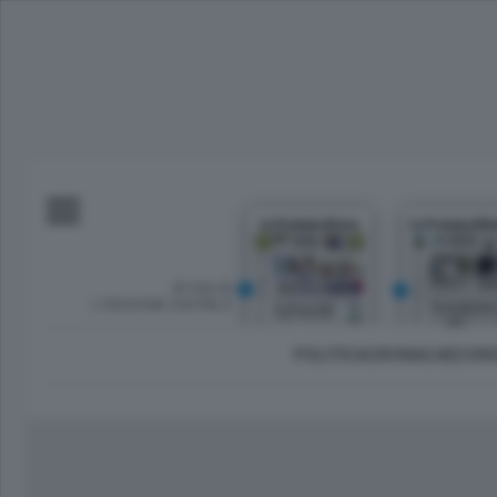
SFOGLIA
L’EDIZIONE DIGITALE
POLITICA
CRONACA
ECON
Imprese e lavoro
Lecco Città
Sondrio 
Tempo Libero
Brianza
Morbeg