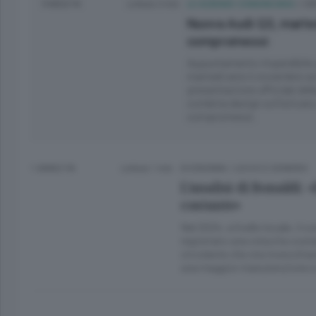
9 MESI FA
Lettura 3 min.
LE AZIENDE COMUNICANO
/
CI
Nuova Audi Q3, marted
compromessi
Appuntamento imperdibile pe
martedì sera 4 novembre
av
presentazione ufficiale del
combina design sofisticato,
compromessi.
1 ANNO FA
Lettura 1 min.
ECONOMIA
/
LECCO
E
SONDRIO
L’analisi di Bonaldi: 
costante»
Nel 2024, a livello locale, il
registrato una crescita costa
circolante che sta invecchia
una maggior manutenzione e