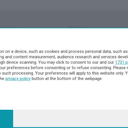
Territorio
Chi Siamo
à
Redazione
o
Contatti
n on a device, such as cookies and process personal data, such as u
Privacy e Policy
ising and content measurement, audience research and services dev
ough device scanning. You may click to consent to our and our
1731 p
ur preferences before consenting or to refuse consenting. Please 
to such processing. Your preferences will apply to this website only
a
the
privacy policy
button at the bottom of the webpage.
- Territorio
ttà
nna