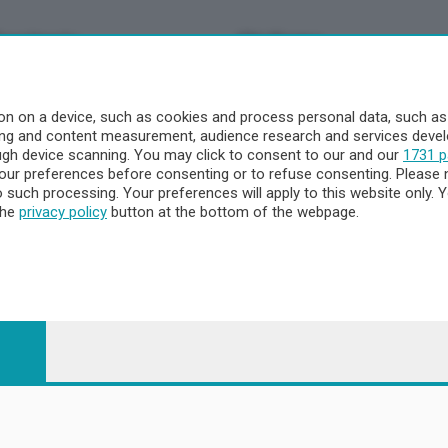
Territorio
Chi Siamo
à
Redazione
o
Contatti
n on a device, such as cookies and process personal data, such as u
Privacy e Policy
ising and content measurement, audience research and services dev
ough device scanning. You may click to consent to our and our
1731 p
ur preferences before consenting or to refuse consenting. Please 
to such processing. Your preferences will apply to this website only
a
the
privacy policy
button at the bottom of the webpage.
- Territorio
ttà
nna
 - 23900 Lecco CF e P. Iva 04126670134 - Capitale Sociale euro 1.72