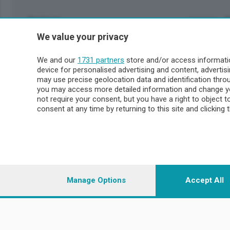
Sezioni
Lecco - 
We value your privacy
Politica
Lecco citt
Cronaca
Circondari
We and our
1731 partners
store and/or access informatio
Economia
Brianza
device for personalised advertising and content, advert
Cultura
Merate
may use precise geolocation data and identification thr
Editoriali
Lago
you may access more detailed information and change yo
not require your consent, but you have a right to object 
Sport
Valsassin
consent at any time by returning to this site and clicking 
Podcast
Imprese & Lavoro
Sondrio 
Faber
Sondrio Ci
L'Ordine
Valchiave
Tempo Libero
Morbegno
Manage Options
Accept All
Tirano
© COPYRIGHT 2026 - Enova S.r.l. con sede in Via Fiume n. 8