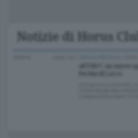
Lago
Notizie di Horus Cl
3 MESI FA
Lettura 1 min.
CULTURA E SPETTACOLI
/
LECCO 
alCUBO³, un nuovo spa
Pertini di Lecco
Un luogo in cui incontrarsi, c
di dare vita alle idee e render
L’inaugurazione sabato 11 e d