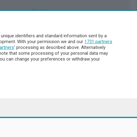
Servizi
Pubblicità
Abbonamenti
nique identifiers and standard information sent by a
Più letti
elopment. With your permission we and our
1731 partners
Le aziende comunicano
artners
’ processing as described above. Alternatively
Cinema
note that some processing of your personal data may
. You can change your preferences or withdraw your
Archivio
Meteo Lecco
Meteo Sondrio
Elezioni 2024
Unica TV
8.000