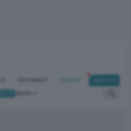
ITÀ
ABBONAMENTI
PODCAST
DIRETTA TV
ICA TV
SERVIZI
omunicano