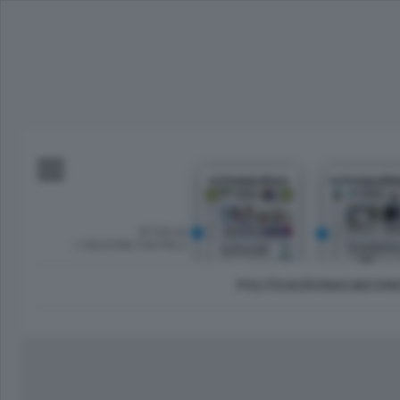
SFOGLIA
L’EDIZIONE DIGITALE
POLITICA
CRONACA
ECON
Imprese e lavoro
Lecco Città
Sondrio 
Tempo Libero
Brianza
Morbeg