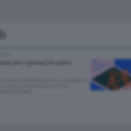
Cinema
Archivio
Valsassina
Meteo Lecco
Meteo Sondri
ub
CITTÀ
zio per i giovani al centro
rescere e condividere passioni, con l’obiettivo
e i giovani protagonisti sul territorio.
omenica 12 aprile