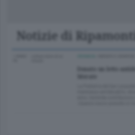
Lago
Notizie di Ripamont
1 ANNO
Lettura meno di un
CRONACA
/
MERATE E CASATESE
FA
minuto.
Donato un letto antid
Merate
La Pediatria del San Leopoldo
materasso antidecubito, dona
anno, l’azienda contribuisce
«Questo nuovo presidio si ri