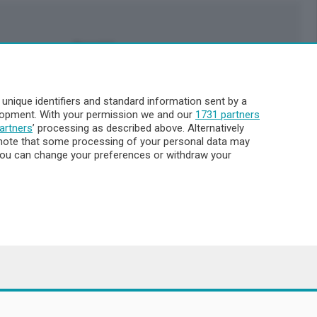
Servizi
Pubblicità
Abbonamenti
nique identifiers and standard information sent by a
Più letti
elopment. With your permission we and our
1731 partners
Le aziende comunicano
artners
’ processing as described above. Alternatively
Cinema
note that some processing of your personal data may
. You can change your preferences or withdraw your
Archivio
Meteo Lecco
Meteo Sondrio
Elezioni 2024
Unica TV