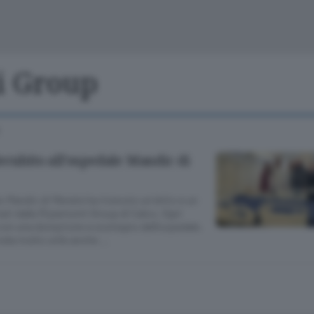
Cinema
Archivio
Valsassina
Meteo Lecco
Meteo Sondri
i Group
ecubito all’ospedale Mandic di
 Mandic di Merate ha ricevuto un letto e un
ti dalla Ripamonti Group di Calco. Ogni
 con una donazione a sostegno dell’ospedale.
vela molto utile anche …