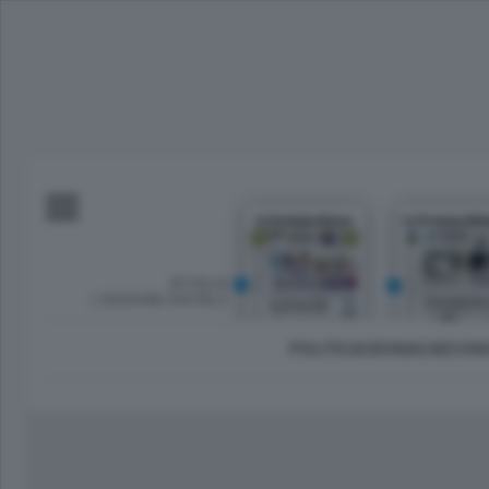
SFOGLIA
L’EDIZIONE DIGITALE
POLITICA
CRONACA
ECON
Imprese e lavoro
Lecco Città
Sondrio 
Tempo Libero
Brianza
Morbeg