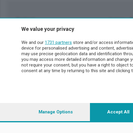
Sezioni
Lecco - 
We value your privacy
Politica
Lecco citt
Cronaca
Circondari
We and our
1731 partners
store and/or access informatio
Economia
Brianza
device for personalised advertising and content, advert
Cultura
Merate
may use precise geolocation data and identification thr
Editoriali
Lago
you may access more detailed information and change yo
not require your consent, but you have a right to object 
Sport
Valsassin
consent at any time by returning to this site and clicking 
Podcast
Imprese & Lavoro
Sondrio 
Faber
Sondrio Ci
L'Ordine
Valchiave
Tempo Libero
Morbegno
Manage Options
Accept All
Tirano