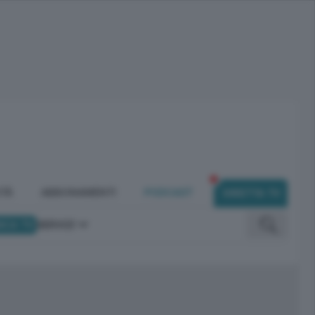
ITÀ
ABBONAMENTI
PODCAST
DIRETTA TV
ICA TV
SERVIZI
omunicano