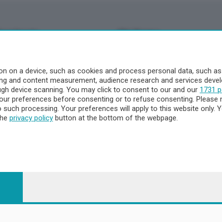
Territorio
Chi Siamo
à
Redazione
o
Contatti
n on a device, such as cookies and process personal data, such as u
Privacy e Policy
ising and content measurement, audience research and services dev
ough device scanning. You may click to consent to our and our
1731 p
ur preferences before consenting or to refuse consenting. Please 
to such processing. Your preferences will apply to this website only
a
the
privacy policy
button at the bottom of the webpage.
- Territorio
ttà
nna