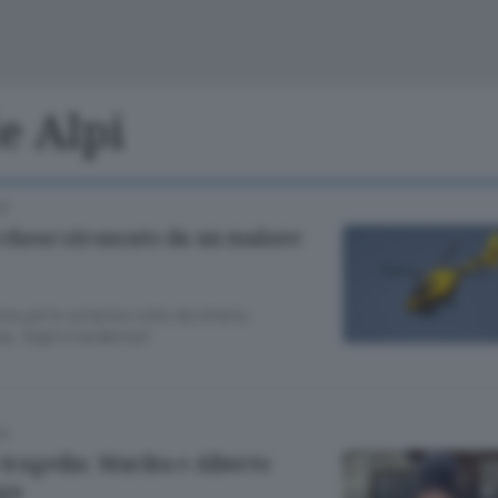
Cinema
Archivio
Valsassina
Meteo Lecco
Meteo Sondri
le Alpi
LE
cchese stroncato da un malore:
ione per lo sciatore colto da infarto.
s, Sagf e Carabinieri
LE
 tragedia: Marika e Alberto
nga