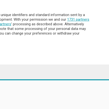
Pubblicità
Abbonamenti
nique identifiers and standard information sent by a
Più letti
elopment. With your permission we and our
1731 partners
Le aziende comunicano
artners
’ processing as described above. Alternatively
Cinema
note that some processing of your personal data may
. You can change your preferences or withdraw your
Archivio
Meteo Lecco
Meteo Sondrio
Elezioni 2024
Unica TV
8.000
ata la