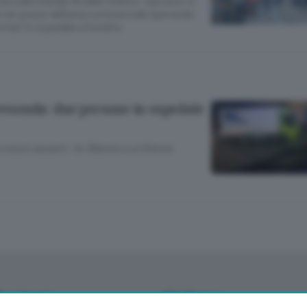
a sulla Statale 38 dello Stelvio: due auto si
nei pressi dell’area commerciale Iperverde.
rtati in ospedale a Sondrio.
Tresenda: due persone in ospedale
 mezzi pesanti. Un 38enne e un 61enne
Territorio
Chi Siamo