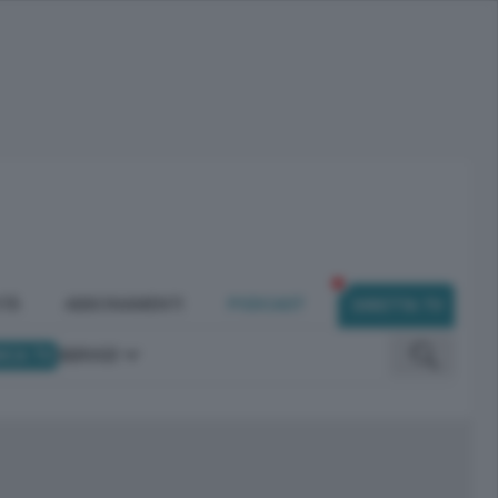
ITÀ
ABBONAMENTI
PODCAST
DIRETTA TV
ICA TV
SERVIZI
omunicano