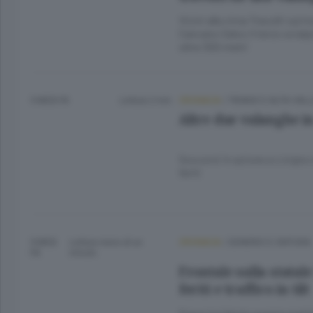
Vicini alla cima Travolti sul 
Cancano Salvo il terzo scialp
oltre 300 metri
5 MESI FA
Lettura 2 min.
CRONACA
/
TIRANO E ALTA VAL
Altre due valanghe in
Soccorsi in azione a Livigno e
feriti
9 MESI
Lettura meno di un
CRONACA
/
SONDRIO E CINTURA
FA
minuto.
Frontale sulla statal
feriti e traffico in tilt