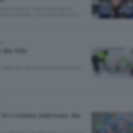
monte Cornaccia, nella zona dei laghi di
inista del gruppo - Un distacco di neve di
LE
 Alta Valle
 Valdisotto. Ancora incerto il bilancio dei
e 38 a Castione Andevenno: due