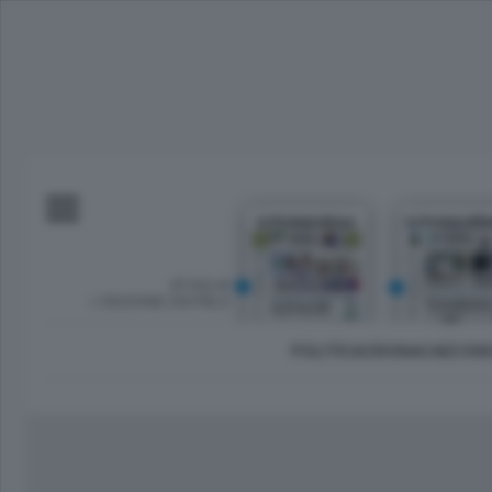
SFOGLIA
L’EDIZIONE DIGITALE
POLITICA
CRONACA
ECON
Imprese e lavoro
Lecco Città
Sondrio 
Tempo Libero
Brianza
Morbeg