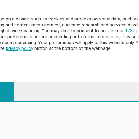
à
Redazione
o
Contatti
n on a device, such as cookies and process personal data, such as u
Privacy e Policy
ising and content measurement, audience research and services dev
ough device scanning. You may click to consent to our and our
1731 p
ur preferences before consenting or to refuse consenting. Please 
to such processing. Your preferences will apply to this website only
a
the
privacy policy
button at the bottom of the webpage.
- Territorio
ttà
nna
 - 23900 Lecco CF e P. Iva 04126670134 - Capitale Sociale euro 1.72
egistrata al Tribunale di Lecco al n. 1/2024 del 12/02/2024 - E' viet