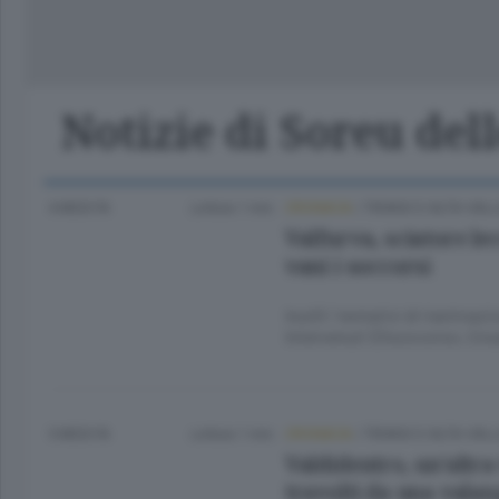
Lago
Notizie di Soreu del
4 MESI FA
Lettura 1 min.
CRONACA
/
TIRANO E ALTA VAL
Valfurva, sciatore le
vani i soccorsi
Inutili i tentativi di rianimaz
Intervenuti Elisoccorso, Cnsa
5 MESI FA
Lettura 1 min.
CRONACA
/
TIRANO E ALTA VAL
Valdidentro, un’altra
travolti da una vala