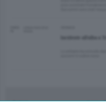
Grave incidente questa mattin
sono scontrate frontalmente 
Due uomini sono stati traspo
9 MESI
Lettura meno di un
CRONACA
FA
minuto.
Incidente all’alba a 
Lo schianto ha coinvolto due
soccorsi in codice rosso
Sezioni
Lecco - 