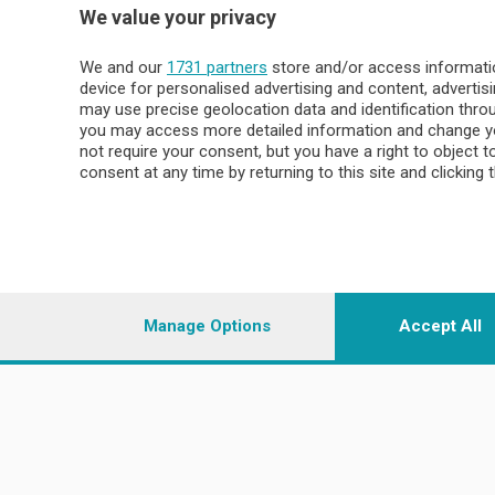
We value your privacy
Politica
Lecco citt
Cronaca
Circondari
We and our
1731 partners
store and/or access informatio
Economia
Brianza
device for personalised advertising and content, advert
Cultura
Merate
may use precise geolocation data and identification thr
Editoriali
Lago
you may access more detailed information and change yo
not require your consent, but you have a right to object 
Sport
Valsassin
consent at any time by returning to this site and clicking 
Podcast
Imprese & Lavoro
Sondrio 
Faber
Sondrio Ci
L'Ordine
Valchiave
Tempo Libero
Morbegno
Manage Options
Accept All
Tirano
© COPYRIGHT 2026 - Enova S.r.l. con sede in Via Fiume n. 8
i.v.
Iscritta al Registro Imprese di Como-Lecco REA LC- 421701, R
riproduzione anche parziale