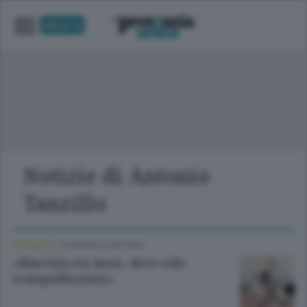
UNICA TV
Notizie di Antonio
Tanzillo
CRONACA
/
SONDRIO E CINTURA
«Macchia sta bene, deve solo
tranquillizzarsi»