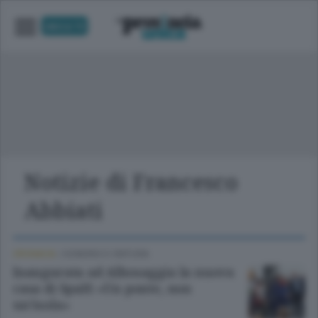
UNICA TV
Notizie di Francesco
Abbiati
CRONACA
/
SONDRIO E CINTURA
Inaugurata ad Albosaggia la nuova
casa di SpaH: «Un ponte, non
un’isola»