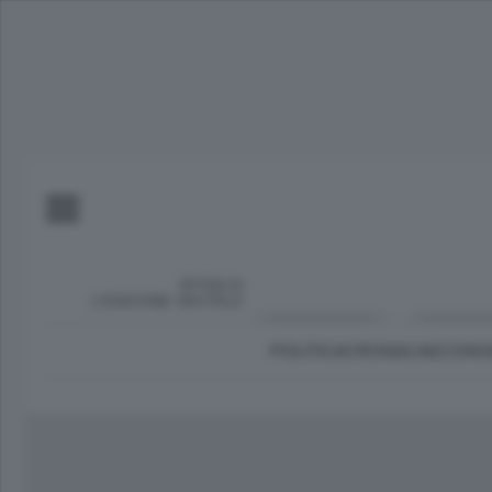
SFOGLIA
L’EDIZIONE DIGITALE
POLITICA
CRONACA
ECONO
Imprese e lavoro
Lecco Città
Sondri
Tempo Libero
Brianza
Morbe