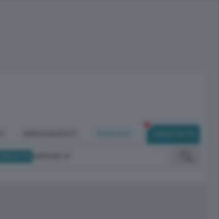
À
ABBONAMENTI
PODCAST
DIRETTA TV
UNICA TV
SERVIZI
 comunicano