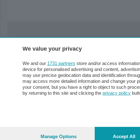
Sezioni
Lecco - T
We value your privacy
Politica
Lecco città
Cronaca
Circondari
We and our
1731 partners
store and/or access information
Economia
Brianza
device for personalised advertising and content, advert
may use precise geolocation data and identification throu
Cultura
Merate
may access more detailed information and change your pre
Editoriali
Lago
your consent, but you have a right to object to such proc
Sport
Valsassina
by returning to this site and clicking the
privacy policy
butt
Podcast
Imprese & Lavoro
Sondrio -
Faber
Sondrio Cit
L'Ordine
Valchiave
Tempo Libero
Morbegno
Manage Options
Accept All