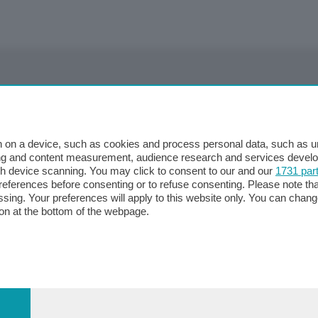
erritorio
Chi Siamo
Redazione
o
Contatti
 on a device, such as cookies and process personal data, such as uni
Privacy e Policy
ising and content measurement, audience research and services deve
gh device scanning. You may click to consent to our and our
1731 par
ferences before consenting or to refuse consenting. Please note th
essing. Your preferences will apply to this website only. You can cha
on at the bottom of the webpage.
 Territorio
tà
nna