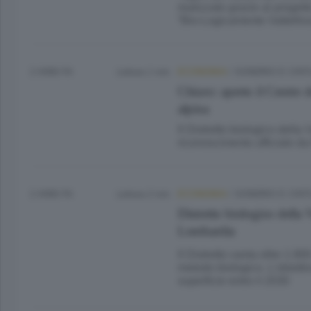
realizzato grazie al progett
“Bio-Logicamente Valtellin
2 ANNI FA
Lettura 1 min.
ECONOMIA
/
SONDRIO E CIN
Chiuro: aperto il Centro 
alpina
Il Distretto biologico della 
riconoscimento ufficiale 
2 ANNI FA
Lettura 2 min.
ECONOMIA
/
SONDRIO E CIN
Distretto biologico della
Lombardia
Il Distretto vanta oltre 1.90
metodo biologico. L’obiett
superficie entro il 2030