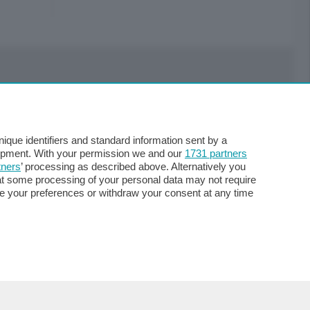
Servizi
Pubblicità
Abbonamenti
que identifiers and standard information sent by a
Più letti
lopment. With your permission we and our
1731 partners
tners
’ processing as described above. Alternatively you
Le aziende comunicano
at some processing of your personal data may not require
Cinema
nge your preferences or withdraw your consent at any time
Archivio
Meteo Lecco
Meteo Sondrio
Elezioni 2024
Unica TV