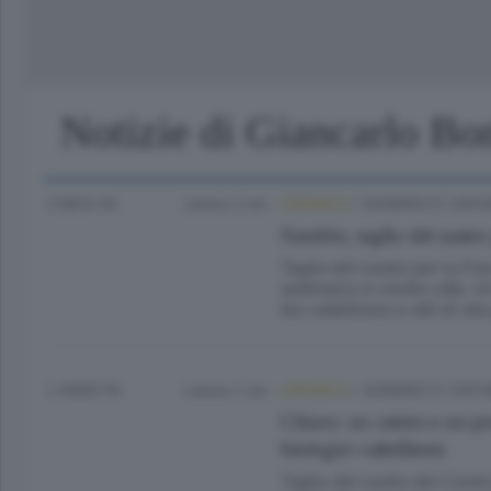
Lago
Notizie di Giancarlo Bon
3 MESI FA
Lettura 2 min.
CRONACA
/
SONDRIO E CINT
Sondrio, taglio del nastro
Taglio del nastro per la Fie
settimana in centro città. 
bio valtellinesi e stili di vi
1 ANNO FA
Lettura 1 min.
CRONACA
/
SONDRIO E CINT
Chiuro: un centro e un pro
biologici valtellinesi
Taglio del nastro del Centr