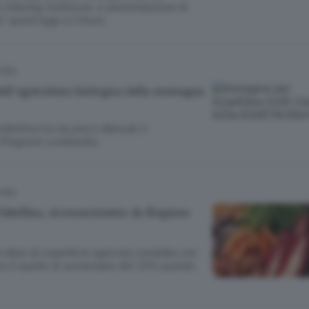
o Interreg Sinbioval, e presentazione di
a” quest’oggi a Chiuro
TURA
dell’agricoltura biologica della montagna
Valtellina ha da poco ottenuto il
da Regione Lombardia
TURA
 Valtellina, riconoscimento da Regione
0 ettari di superficie agricola condotta con
ivo è quello di aumentare del 10% questa