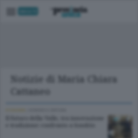
UNICA TV
Notizie di Maria Chiara
Cattaneo
ECONOMIA
/
SONDRIO E CINTURA
Il futuro della Valle, tra innovazione
e tradizione: confronto a Sondrio