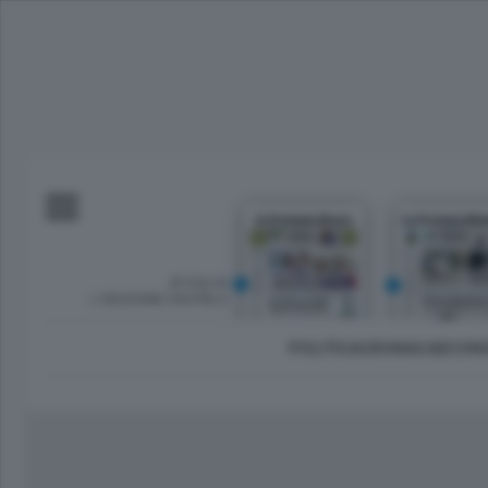
SFOGLIA
L’EDIZIONE DIGITALE
POLITICA
CRONACA
ECON
Imprese e lavoro
Lecco Città
Sondrio 
Tempo Libero
Brianza
Morbeg