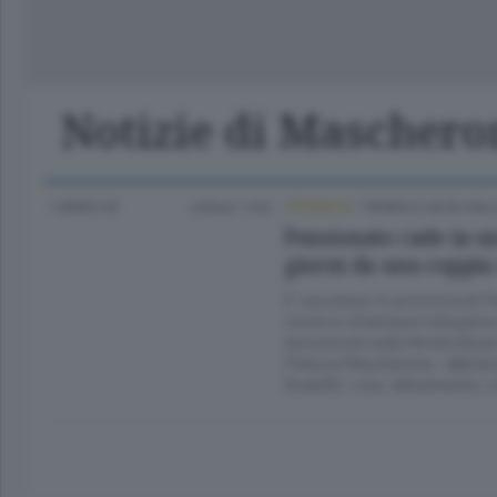
Lago
Notizie di Mascher
1 ANNO FA
Lettura 1 min.
CRONACA
/
TIRANO E ALTA VAL
Pensionato cade in un
giorni da una coppia
E’ successo in provincia di P
come si chiamava il disperso 
escursione sulla ferrata Busa
Perluca Mascherona - abbiam
Rodolfo”, e lui, debolmente, 