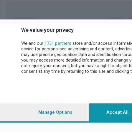
Sezioni
Lecco - 
We value your privacy
Politica
Lecco citt
Cronaca
Circondari
We and our
1731 partners
store and/or access informatio
Economia
Brianza
device for personalised advertising and content, advert
Cultura
Merate
may use precise geolocation data and identification thr
Editoriali
Lago
you may access more detailed information and change yo
not require your consent, but you have a right to object 
Sport
Valsassin
consent at any time by returning to this site and clicking 
Podcast
Imprese & Lavoro
Sondrio 
Faber
Sondrio Ci
L'Ordine
Valchiave
Tempo Libero
Morbegno
Manage Options
Accept All
Tirano