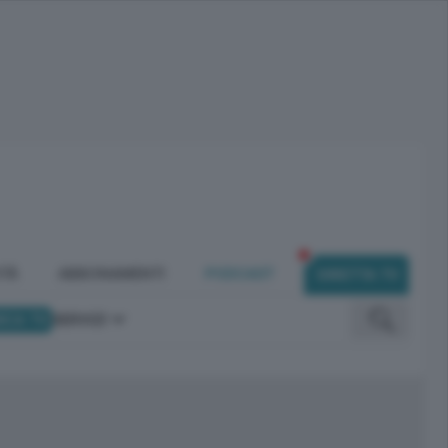
ITÀ
ABBONAMENTI
PODCAST
DIRETTA TV
ICA TV
SERVIZI
omunicano