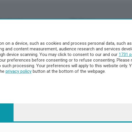
Territorio
Chi Siamo
à
Redazione
o
Contatti
n on a device, such as cookies and process personal data, such as u
Privacy e Policy
ising and content measurement, audience research and services dev
ough device scanning. You may click to consent to our and our
1731 p
ur preferences before consenting or to refuse consenting. Please 
to such processing. Your preferences will apply to this website only
a
the
privacy policy
button at the bottom of the webpage.
- Territorio
ttà
nna