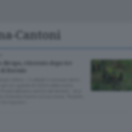
Cinema
Archivio
Valsassina
Meteo Lecco
Meteo Sondri
ona-Cantoni
LE
 dirupo, ritrovato dopo tre
 di Bormio
esaro Urbino. «I colleghi ci avevano detto
per cui, quando di rientro dalla nostra
 Forata abbiamo sentito dei lamenti - dice
o chiamato l’uomo col suo nome. “Rodolfo,
ci ha risposto»