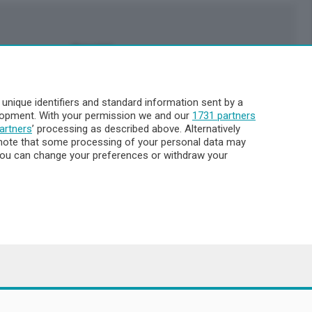
Servizi
Pubblicità
Abbonamenti
nique identifiers and standard information sent by a
Più letti
elopment. With your permission we and our
1731 partners
Le aziende comunicano
artners
’ processing as described above. Alternatively
Cinema
note that some processing of your personal data may
. You can change your preferences or withdraw your
Archivio
Meteo Lecco
Meteo Sondrio
Elezioni 2024
Unica TV