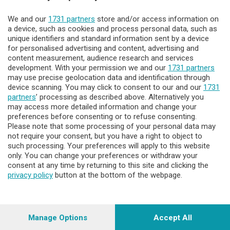
Lecco - Territorio
We and our
1731 partners
store and/or access information on
a device, such as cookies and process personal data, such as
unique identifiers and standard information sent by a device
Sondrio - Territorio
for personalised advertising and content, advertising and
content measurement, audience research and services
development. With your permission we and our
1731 partners
Chi Siamo
may use precise geolocation data and identification through
device scanning. You may click to consent to our and our
1731
partners
’ processing as described above. Alternatively you
Servizi
may access more detailed information and change your
preferences before consenting or to refuse consenting.
Please note that some processing of your personal data may
not require your consent, but you have a right to object to
such processing. Your preferences will apply to this website
only. You can change your preferences or withdraw your
consent at any time by returning to this site and clicking the
privacy policy
button at the bottom of the webpage.
© COPYRIGHT 2026 - Enova S.r.l. con sede in Via Fiume n. 8 -
23900 Lecco CF e P. Iva 04126670134 - Capitale Sociale euro
1.728.000 i.v.
Iscritta al Registro Imprese di Como-Lecco REA LC- 421701,
Manage Options
Accept All
Registrata al Tribunale di Lecco al n. 1/2024 del 12/02/2024 - E'