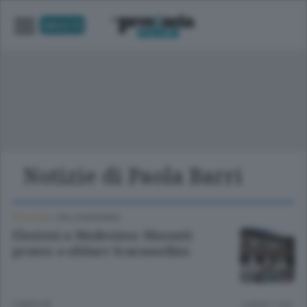
UNICA TV
Notizie di Paola Barri
POLITICA
/
VALCHIAVENNA
Elezioni a Madesimo: Masanti
pronto a sfidare Scaramellini
3 MESI FA
Lettura 1 min.