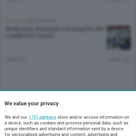
CRONACA
/
VALCHIAVENNA
Madesimo, battaglia sul progetto del
Condhotel Cascata
1 ANNO FA
Lettura 1 min.
Sezioni
We value your privacy
Lecco - Territorio
We and our
1731 partners
store and/or access information on
a device, such as cookies and process personal data, such as
unique identifiers and standard information sent by a device
Sondrio - Territorio
for personalised advertising and content, advertising and