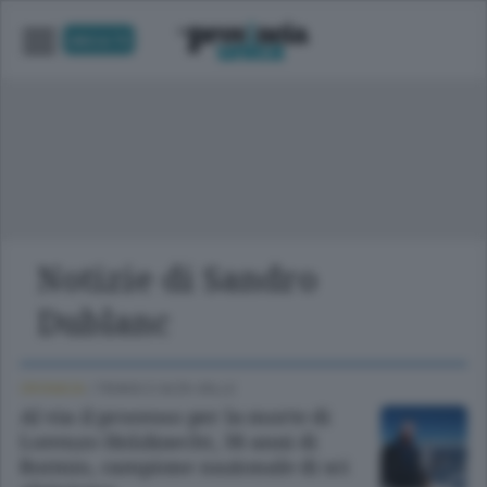
UNICA TV
Notizie di Sandro
Dublanc
CRONACA
/
TIRANO E ALTA VALLE
Al via il processo per la morte di
Lorenzo Holzknecht, 38 anni di
Bormio, campione nazionale di sci