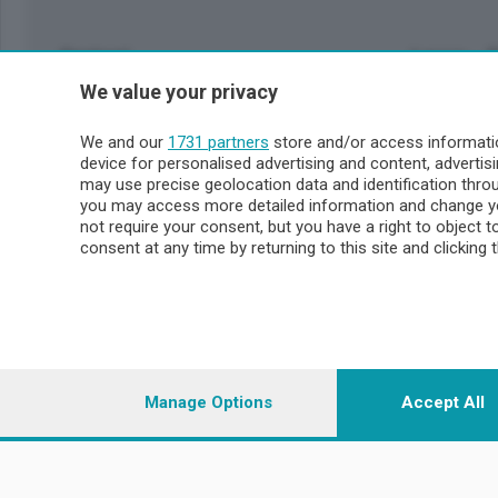
Sezioni
Lecco - 
We value your privacy
Politica
Lecco citt
Cronaca
Circondari
We and our
1731 partners
store and/or access informatio
Economia
Brianza
device for personalised advertising and content, advert
Cultura
Merate
may use precise geolocation data and identification thr
Editoriali
Lago
you may access more detailed information and change yo
not require your consent, but you have a right to object 
Sport
Valsassin
consent at any time by returning to this site and clicking 
Podcast
Imprese & Lavoro
Sondrio 
Faber
Sondrio Ci
L'Ordine
Valchiave
Tempo Libero
Morbegno
Manage Options
Accept All
Tirano