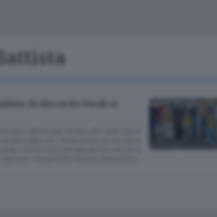
Cinema
Archivio
Valsassina
Meteo Lecco
Meteo Sondri
Battista
uidata da Riccardo Fasoli si
a sostegno dell’attuale sindaco Riccardo Fasoli
 qualità della vita. Tra le novità spicca Silvia
unale. Confermata l’attuale giunta, mentre il
gliaferri supporterà il gruppo dall’esterno