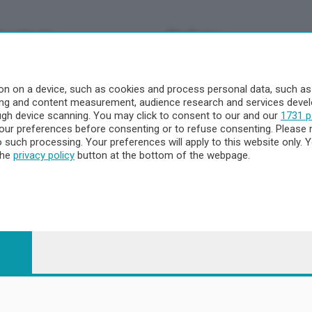
Territorio
Chi Siamo
à
Redazione
o
Contatti
n on a device, such as cookies and process personal data, such as u
Privacy e Policy
ising and content measurement, audience research and services dev
ough device scanning. You may click to consent to our and our
1731 p
ur preferences before consenting or to refuse consenting. Please 
to such processing. Your preferences will apply to this website only
a
the
privacy policy
button at the bottom of the webpage.
- Territorio
ttà
nna