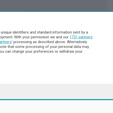
Servizi
Pubblicità
Abbonamenti
nique identifiers and standard information sent by a
Più letti
elopment. With your permission we and our
1731 partners
Le aziende comunicano
artners
’ processing as described above. Alternatively
Cinema
note that some processing of your personal data may
. You can change your preferences or withdraw your
Archivio
Meteo Lecco
Meteo Sondrio
Elezioni 2024
Unica TV