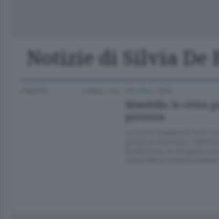
Lago
Notizie di Silvia De 
3 MESI FA
Lettura 1 min.
POLITICA
/
LAGO
Mandello, la civica g
presenta
La civica “Il paese di tutti” 
punta su sicurezza, viabilità e
De Battista, ex dirigente com
vicesindaco uscente Andrea Ta