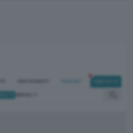
ITÀ
ABBONAMENTI
PODCAST
DIRETTA TV
ICA TV
SERVIZI
omunicano