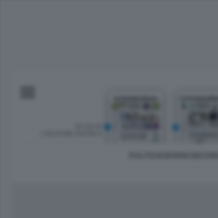
SFOGLIA
L’EDIZIONE DIGITALE
POLITICA
CRONACA
ECON
Imprese e lavoro
Lecco Città
Sondrio 
Tempo Libero
Brianza
Morbeg