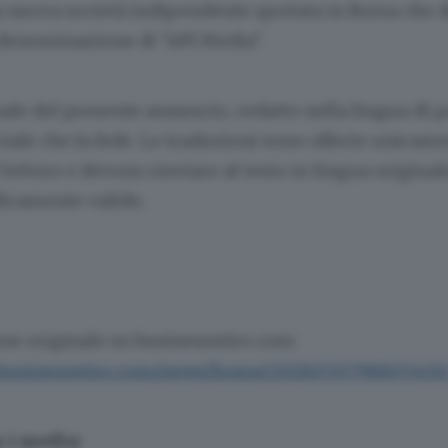
a nuova società indipendente quotata in Borsa che 
denominazione di "API Media".
inale del presente annuncio, redatto nella lingua di p
ciale che fa fede. Le traduzioni sono offerte unicam
lettore e devono rinviare al testo in lingua original
dicamente valido.
one originale su businesswire.com:
.businesswire.com/news/home/20260507988054/it
 i media: