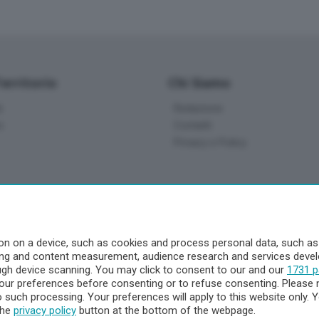
Territorio
Chi Siamo
à
Redazione
o
Contatti
Privacy e Policy
a
- Territorio
n on a device, such as cookies and process personal data, such as u
ising and content measurement, audience research and services dev
ttà
ough device scanning. You may click to consent to our and our
1731 p
nna
ur preferences before consenting or to refuse consenting. Please 
to such processing. Your preferences will apply to this website only
the
privacy policy
button at the bottom of the webpage.