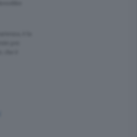
dovrebbe
artenza, è la
ente per
e, che è
/