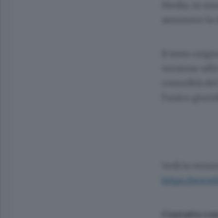
Media, in un
assumere la 
Il testo orig
versione uffi
comodità del 
l'unico giuri
Vedi la versi
https://www
Contatto con