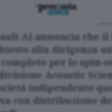
VENERDÌ
ault AI annuncia che il
hiesto alla dirigenza u
 completo per lo spin-o
divisione Acoustic Scie
ocietà indipendente qu
sa con distribuzione de