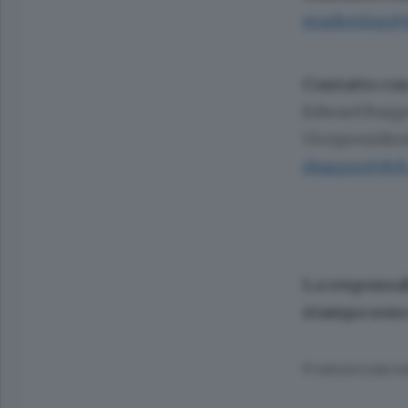
marketing@d
Contatto con
Edward Barg
Vicepresident
ebarger@dvlt
La responsab
stampa sono 
© RIPRODUZIONE RI