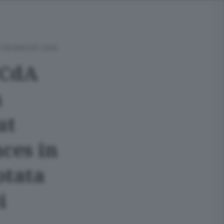
 08 MAGGIO 2026
 CdA
n
ut
nces in
otata
i