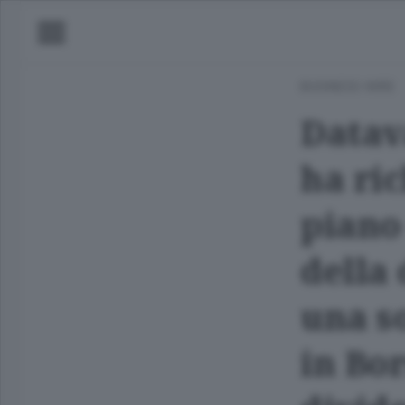
BUSINESS WIRE
Datav
ha ric
piano
della 
una s
in Bor