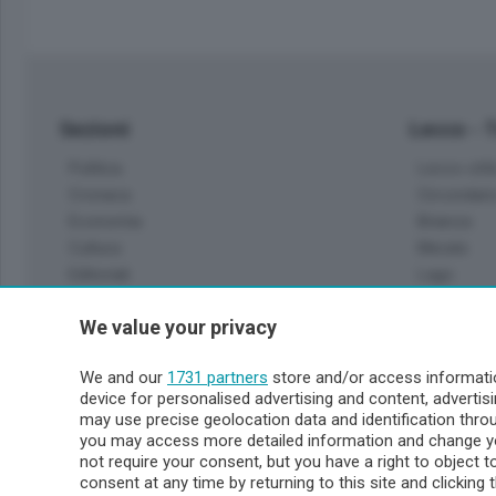
Sezioni
Lecco - 
Politica
Lecco citt
Cronaca
Circondari
Economia
Brianza
Cultura
Merate
Editoriali
Lago
Sport
Valsassin
We value your privacy
Podcast
Imprese & Lavoro
Sondrio 
We and our
1731 partners
store and/or access informatio
Faber
device for personalised advertising and content, advert
Sondrio Ci
L'Ordine
may use precise geolocation data and identification thr
Valchiave
Tempo Libero
you may access more detailed information and change yo
Morbegno
not require your consent, but you have a right to object 
Tirano
consent at any time by returning to this site and clicking 