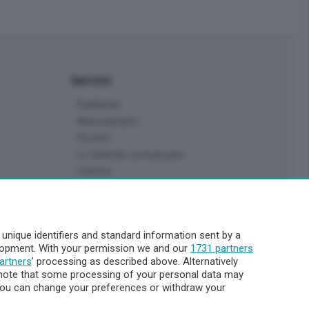
Servizi
Pubblicità
Abbonamenti
Più letti
Le aziende comunicano
Cinema
Archivio
Meteo Lecco
Meteo Sondrio
nique identifiers and standard information sent by a
Elezioni 2024
elopment. With your permission we and our
1731 partners
Unica TV
artners
’ processing as described above. Alternatively
note that some processing of your personal data may
. You can change your preferences or withdraw your