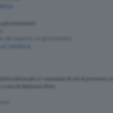
vlt.ai
 gli investitori:
er
e dei rapporti con gli investitori
.ai
|
ir@dvlt.ai
ilità editoriale e i contenuti di cui al presente 
a cura di Business Wire
SERVATA