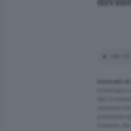
divid
Datavault AI
tecnologico n
dati, la mone
annuncia che 
potenziale sp
Sciences, ch