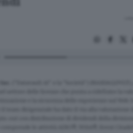
endi
Lettu
 Inc.
("Datavault AI" o la "Società") (NASDAQ:DVLT),
el settore delle licenze che punta a ridefinire la va
tizzazione e la sicurezza delle esperienze sul Web 3.
il team dirigenziale ha dato il via alla valutazione 
in-out con distribuzione di dividendi della divisio
e comprende le attività ADIO®, WiSA®, Event Citade