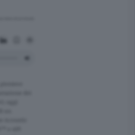
ra meno di un minuto.
 pioniere
lutazione dei
0, oggi
di un
ne Acoustic
l™ e API