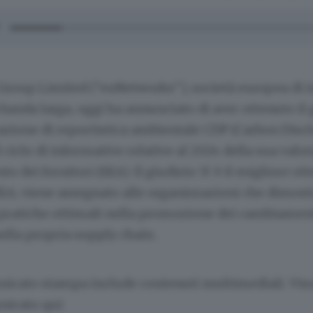
roup Limited ("euNetworks"), società europea di i
 banda larga, oggi ha annunciato di aver ottenuto il g
azione di reportistica ambientale CDP (Carbon Disc
l ciclo di informative relative al 2024 della sua valu
 dei fornitori (SEA). Il giudizio 'A' è il migliore ott
SEA; viene assegnato alle organizzazioni che dimos
pratiche ottimali nella promozione dei cambiamenti
ella propria supply chain.
icato stampa include contenuti multimediali. Vis
nicato qui: