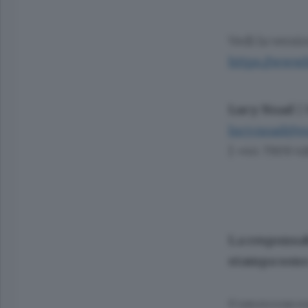
Vedi la versi
https://www
Lucy Noad
|
lucy.noad@e
|
+44 7909 41
La responsab
stampa sono 
© RIPRODUZIONE RI