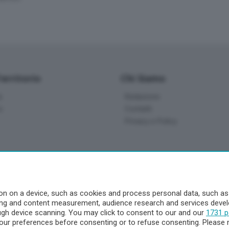
Territorio
Chi Siamo
à
Redazione
o
Contatti
Privacy e Policy
a
- Territorio
n on a device, such as cookies and process personal data, such as u
ising and content measurement, audience research and services dev
ttà
ough device scanning. You may click to consent to our and our
1731 p
nna
ur preferences before consenting or to refuse consenting. Please 