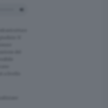
nfrastrutture
iudizio 'A'
losure
tazione del
enibile
trano
 a livello
ualizzare