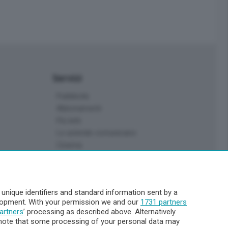
Servizi
Pubblicità
Abbonamenti
Più letti
Le aziende comunicano
Cinema
Archivio
Meteo Lecco
Meteo Sondrio
nique identifiers and standard information sent by a
Elezioni 2024
elopment. With your permission we and our
1731 partners
Unica TV
artners
’ processing as described above. Alternatively
note that some processing of your personal data may