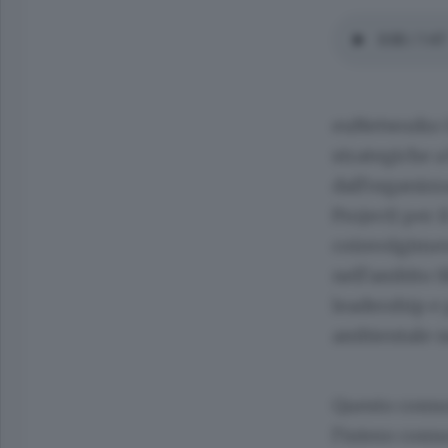
euNetworks G
strategiche a
dall'organizz
Project) per i
coinvolgimento
nell'ambito 
leadership e 
ambientale n
Questo comun
l’intero comu