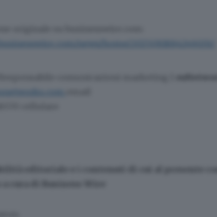
one originale su businesswire.com:
.businesswire.com/news/home/20250818842460/it/
Responsabile comunicazioni marketing
|
euNetwo
unetworks.com
email
6570 cellulare
ilità editoriale e i contenuti di cui al presente 
a cura di Business Wire
SERVATA