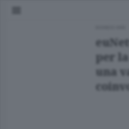
BUSINESS WIRE
euNetw
per la
una v
coinv