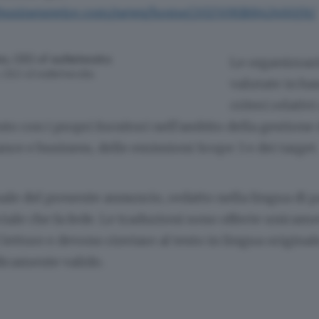
.businesswire.com/news/home/20250818842460/it/
Le organizzaz
, CEO of euNetworks
valutate in ba
criteri relativi
o con i propri fornitori nell'ambito della gestione d
nce e business, delle emissioni Scope 3 e dei target.
inale del presente annuncio, redatto nella lingua di p
ciale che fa fede. Le traduzioni sono offerte unicam
lettore e devono rinviare al testo in lingua original
dicamente valido.