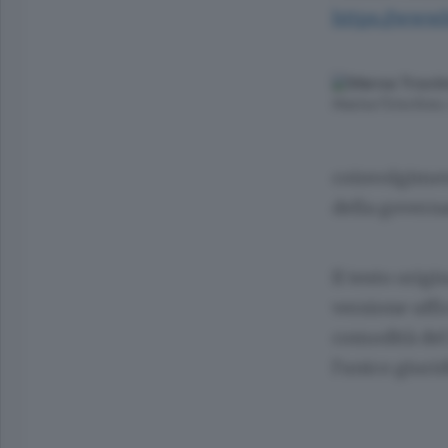
https://www
Marisa Trisolino
coinvolgiment
della governa
Il testo orig
versione uffi
comodità del 
l'unico giuri