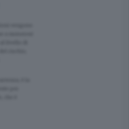
ioni vengono
se a numerosi
 al livello di
el rischio,
artenza, è la
ente per
e, che è