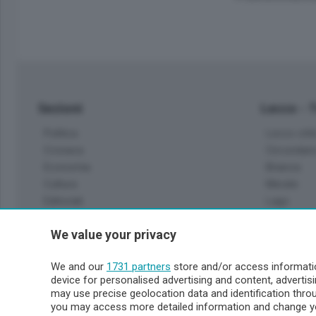
Sezioni
Lecco - 
Politica
Lecco citt
Cronaca
Circondari
Economia
Brianza
Cultura
Merate
Editoriali
Lago
Sport
Valsassin
We value your privacy
Podcast
Imprese & Lavoro
Sondrio 
We and our
1731 partners
store and/or access informatio
Faber
device for personalised advertising and content, advert
Sondrio Ci
L'Ordine
may use precise geolocation data and identification thr
Valchiave
Tempo Libero
you may access more detailed information and change yo
Morbegno