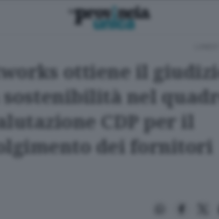
LUNEDÌ
orks ottiene il giudizio
 sostenibilità nel quadr
alutazione CDP per il
olgimento dei fornitori