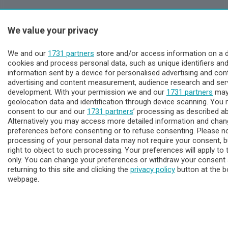
We value your privacy
We and our
1731 partners
store and/or access information on a d
cookies and process personal data, such as unique identifiers an
information sent by a device for personalised advertising and con
advertising and content measurement, audience research and ser
development. With your permission we and our
1731 partners
may 
geolocation data and identification through device scanning. You 
consent to our and our
1731 partners
’ processing as described a
Alternatively you may access more detailed information and chan
preferences before consenting or to refuse consenting. Please n
processing of your personal data may not require your consent, b
right to object to such processing. Your preferences will apply to 
only. You can change your preferences or withdraw your consent 
returning to this site and clicking the
privacy policy
button at the b
webpage.