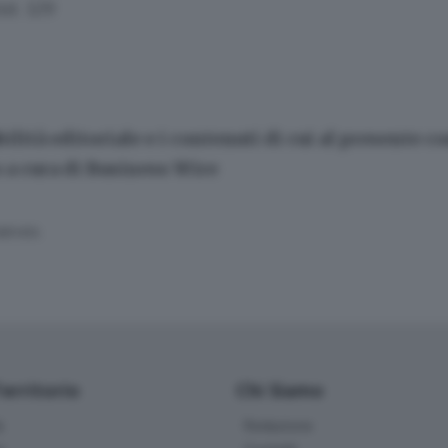
nt. 129
ilità editoriale e i contenuti di cui al presente 
a cura di Business Wire
SERVATA
Territorio
Chi Siamo
à
Redazione