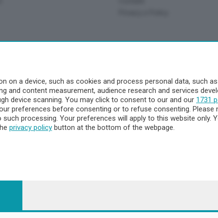
o
Contatti
Privacy e Policy
a
- Territorio
n on a device, such as cookies and process personal data, such as u
ising and content measurement, audience research and services dev
ttà
ough device scanning. You may click to consent to our and our
1731 p
nna
ur preferences before consenting or to refuse consenting. Please 
to such processing. Your preferences will apply to this website only
the
privacy policy
button at the bottom of the webpage.
 - 23900 Lecco CF e P. Iva 04126670134 - Capitale Sociale euro 1.72
egistrata al Tribunale di Lecco al n. 1/2024 del 12/02/2024 - E' viet