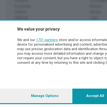
Cronaca
Circondari
Economia
Brianza
Cultura
Merate
Editoriali
Lago
Sport
Valsassin
We value your privacy
Podcast
Imprese & Lavoro
Sondrio 
We and our
1731 partners
store and/or access informatio
Faber
device for personalised advertising and content, advert
Sondrio Ci
L'Ordine
may use precise geolocation data and identification thr
Valchiave
Tempo Libero
you may access more detailed information and change yo
Morbegno
not require your consent, but you have a right to object 
Tirano
consent at any time by returning to this site and clicking 
© COPYRIGHT 2026 - Enova S.r.l. con sede in Via Fiume n. 8
i.v.
Iscritta al Registro Imprese di Como-Lecco REA LC- 421701, R
riproduzione anche parziale
Manage Options
Accept All