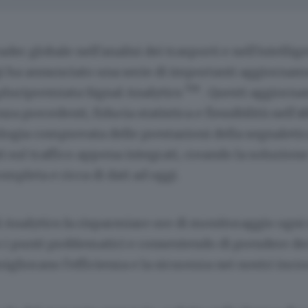
eader globale nell'analisi dei trasporti e nell'intellig
i ha annunciato una serie di importanti aggiorname
TM
pluripremiata Signal Analytics
. Questi aggiorna
enza precedenti, fiducia statistica e flessibilità nel
ogia comprovata delle prestazioni della segnaletic
i sul traffico appena integrati, creando la soluzione 
ompleta e ricca di dati ad oggi.
l Analytics fa risparmiare ore di monitoraggio ogni
 i punti problematici e consentendo di prendere de
igliorano l'efficienza e la sicurezza nei nostri incroc