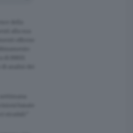
ence della
nti alla sua
menti offrono
l'abbinamento
a di INRIX
di analisi dei
 settimana
cisioni basate
i stradali.”