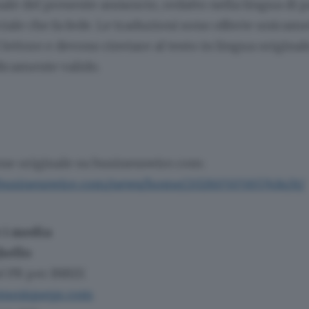
inale del presente annuncio, redatto nella lingua di p
ciale che fa fede. Le traduzioni sono offerte unicam
lettore e devono rinviare al testo in lingua original
dicamente valido.
one originale su businesswire.com:
.businesswire.com/news/home/20260505657414/it/
 i media
hello
PR per INRIX
uniquepr.com