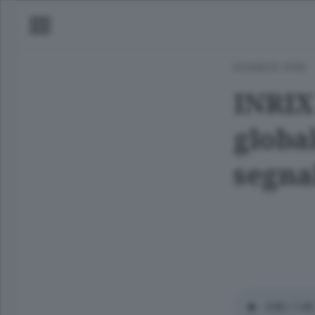
BUSINESS WIRE
INRIX
global
segnal