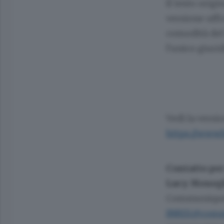
Il testo orig
versione uffi
comodità del 
l'unico giuri
Vedi la versi
https://www
Contatto per
Lucy Meneg
Communiqué 
INRIX@comm