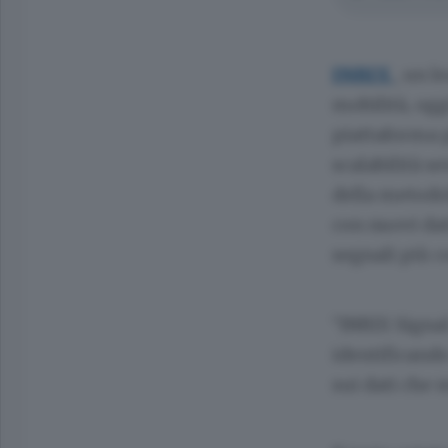
INRIX
, un l
mobilità, ogg
piattaforma 
scalabilità s
della metodol
con nuovi dat
segnali più c
“INRIX Signa
identificando
sui dati che m