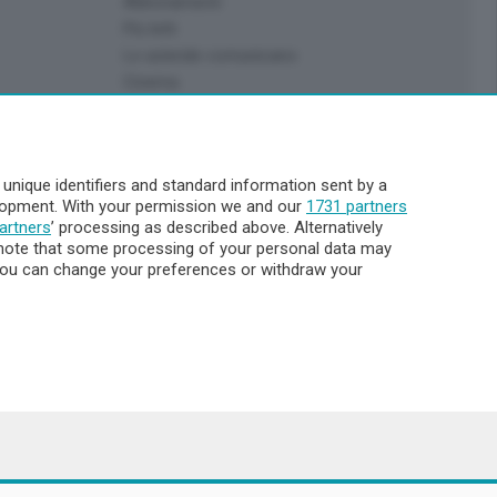
Abbonamenti
Più letti
Le aziende comunicano
Cinema
Archivio
Meteo Lecco
Meteo Sondrio
nique identifiers and standard information sent by a
Elezioni 2024
elopment. With your permission we and our
1731 partners
Unica TV
artners
’ processing as described above. Alternatively
note that some processing of your personal data may
. You can change your preferences or withdraw your
8.000
ata la