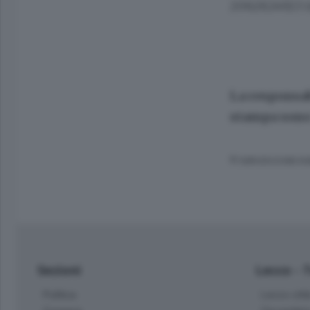
2062824923 i
La responsab
stampa sono 
© RIPRODUZIONE RI
Sezioni
Lecco - 
Politica
Lecco citt