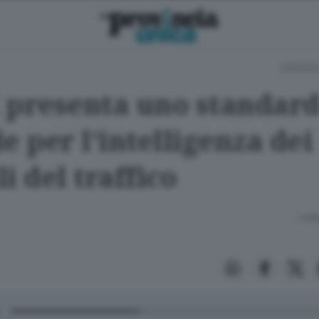
GIOVEDÌ
 presenta uno standar
e per l'intelligenza dei
i del traffico
Lettu