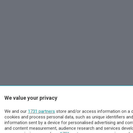
We value your privacy
We and our
1731 partners
store and/or access information on a d
cookies and process personal data, such as unique identifiers an
information sent by a device for personalised advertising and cont
and content measurement, audience research and services devel