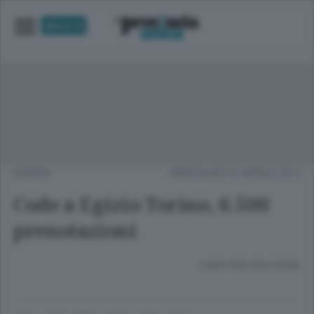
UNICA TV
EUROPA
MERCOLEDÌ 01 APRILE 2015
Code a Egizio Torino, 6.500
prenotazioni
Lettura meno di un minuto.