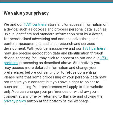
We value your privacy
Sezioni
We and our
1731 partners
store and/or access information on
Lecco - Territorio
a device, such as cookies and process personal data, such as
unique identifiers and standard information sent by a device
for personalised advertising and content, advertising and
Sondrio - Territorio
content measurement, audience research and services
development. With your permission we and our
1731 partners
may use precise geolocation data and identification through
Chi Siamo
device scanning. You may click to consent to our and our
1731
partners
’ processing as described above. Alternatively you
may access more detailed information and change your
Servizi
preferences before consenting or to refuse consenting.
Please note that some processing of your personal data may
not require your consent, but you have a right to object to
such processing. Your preferences will apply to this website
only. You can change your preferences or withdraw your
consent at any time by returning to this site and clicking the
privacy policy
button at the bottom of the webpage.
© COPYRIGHT 2026 - Enova S.r.l. con sede in Via Fiume n. 8 -