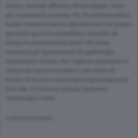
Torino, davanti alNuovo Museo Egizio. Sono
già centinaia le persone che da questamattina,
hanno visitato il nuovo allestimento nel primo
giornodi apertura al pubblico. Esaurite da
tempo le prenotazioni, ben6.500, sono
numerosi gli appassionati di egittologia,
tratorinesi e turisti, che vogliono ammirare il
rinnovato spazioespositivo nel centro di
Torino. Il museo resterà apertogratuitamente
fino alle 23. Possono entrare duecento
visitatoriper volta.
© RIPRODUZIONE RISERVATA