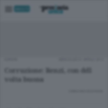
UNICA TV
EUROPA
MERCOLEDÌ 01 APRILE 2015
Corruzione: Renzi, con ddl
volta buona
Lettura meno di un minuto.