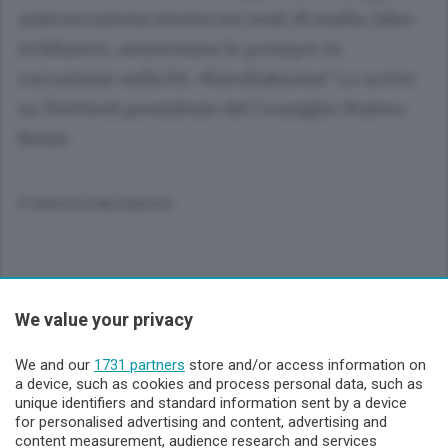
anticorruzione:stretta sui reati di mafia, falso
in bilancio, aumentano le peneper la
corruzione nella PA. #lavoltabuona". Lo scrive
su Twitteril presidente del Consiglio Matteo
Renzi.
© RIPRODUZIONE RISERVATA
We value your privacy
Sezioni
We and our
1731 partners
store and/or access information on
Lecco - Territorio
a device, such as cookies and process personal data, such as
unique identifiers and standard information sent by a device
for personalised advertising and content, advertising and
Sondrio - Territorio
content measurement, audience research and services