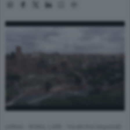
(ANSA) - ROMA, 1 APR - Via dei Fori Imperiali