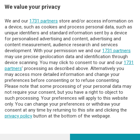
We value your privacy
Sezioni
We and our
1731 partners
store and/or access information on
Lecco - Territorio
a device, such as cookies and process personal data, such as
unique identifiers and standard information sent by a device
for personalised advertising and content, advertising and
Sondrio - Territorio
content measurement, audience research and services
development. With your permission we and our
1731 partners
may use precise geolocation data and identification through
Chi Siamo
device scanning. You may click to consent to our and our
1731
partners
’ processing as described above. Alternatively you
may access more detailed information and change your
Servizi
preferences before consenting or to refuse consenting.
Please note that some processing of your personal data may
not require your consent, but you have a right to object to
such processing. Your preferences will apply to this website
only. You can change your preferences or withdraw your
consent at any time by returning to this site and clicking the
privacy policy
button at the bottom of the webpage.
© COPYRIGHT 2026 - Enova S.r.l. con sede in Via Fiume n. 8 -
23900 Lecco CF e P. Iva 04126670134 - Capitale Sociale euro
1.728.000 i.v.