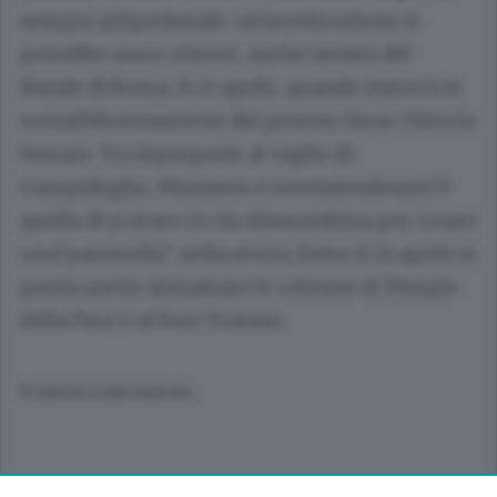
sempre piùpedonale: un'accelerazione si
potrebbe avere a breve, anche invista del
Natale di Roma, il 21 aprile, quando entrerà in
scenal'illuminazione del premio Oscar Vittorio
Storaro. Tra leproposte al vaglio di
Campidoglio, Ministero e sovrintendenzec'è
quella di scavare in via Alessandrina per creare
una"passerella" nella storia. Entro il 21 aprile si
punta anche ainnalzare le colonne al Tempio
della Pace e al Foro Traiano.
© RIPRODUZIONE RISERVATA