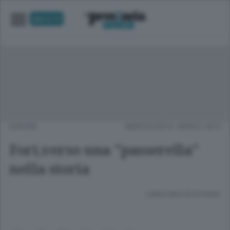
UNICA TV
EUROPA
MERCOLEDÌ 01 APRILE 2015
Fori,verso una "passerella"
nella storia
Lettura meno di un minuto.