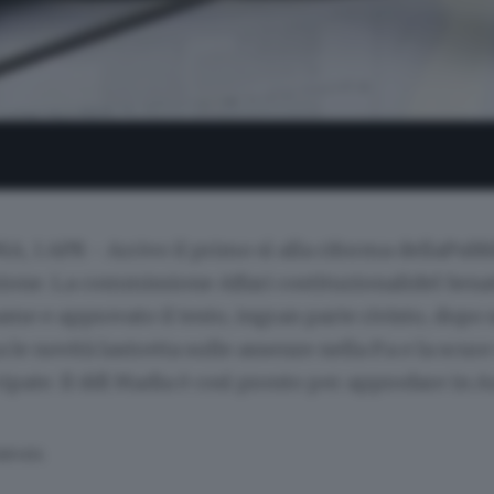
, 1 APR - Arrivo il primo sì alla riforma dellaPubb
one. La commissione Affari costituzionalidel Senat
ame e approvato il testo, ingran parte rivisto, dopo 
a le novità lastretta sulle assenze nella P.a e la scure
ipate. Il ddl Madia è così pronto per approdare in A
SERVATA