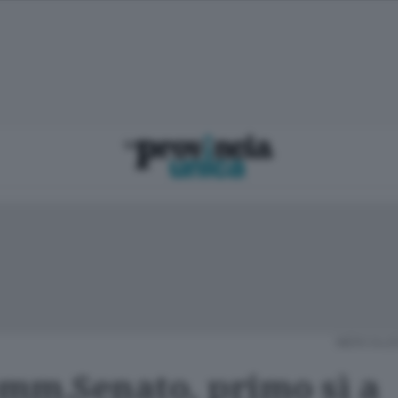
MERCOLEDÌ
mm.Senato, primo sì a