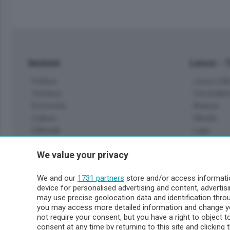
Sezioni
Lecco - 
Politica
Lecco citt
Cronaca
Circondari
Economia
Brianza
Cultura
Merate
Editoriali
Lago
Sport
Valsassin
We value your privacy
Podcast
Imprese & Lavoro
Sondrio 
We and our
1731 partners
store and/or access informatio
Faber
device for personalised advertising and content, advert
Sondrio Ci
L'Ordine
may use precise geolocation data and identification thr
Valchiave
Tempo Libero
you may access more detailed information and change yo
Morbegno
not require your consent, but you have a right to object 
Tirano
consent at any time by returning to this site and clicking 