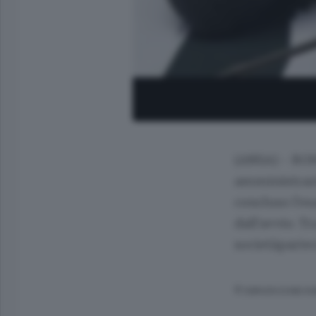
(ANSA) - ROMA
amministrazi
concluso l'es
dall'avvio. Tr
societàpartec
© RIPRODUZIONE RI