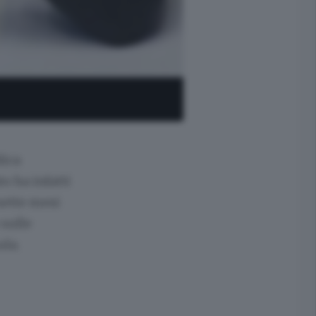
lica
o ha infatti
sette mesi
 sulle
ula.