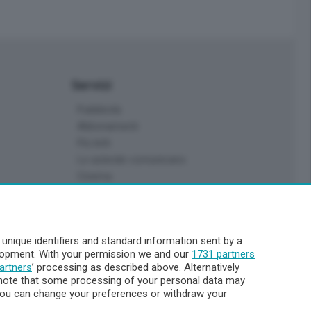
Servizi
Pubblicità
Abbonamenti
Più letti
Le aziende comunicano
Cinema
Archivio
Meteo Lecco
Meteo Sondrio
nique identifiers and standard information sent by a
Elezioni 2024
elopment. With your permission we and our
1731 partners
Unica TV
artners
’ processing as described above. Alternatively
note that some processing of your personal data may
. You can change your preferences or withdraw your