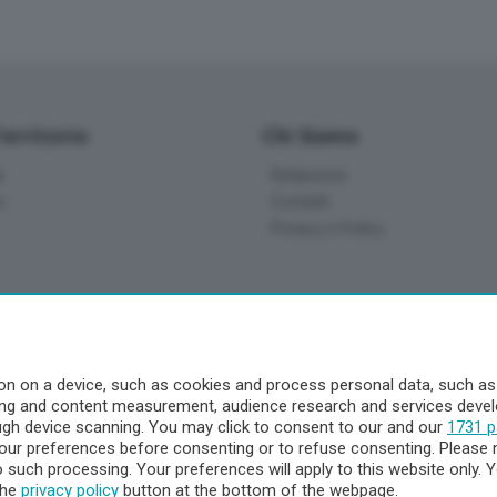
Territorio
Chi Siamo
à
Redazione
o
Contatti
Privacy e Policy
a
- Territorio
n on a device, such as cookies and process personal data, such as u
ising and content measurement, audience research and services dev
ttà
ough device scanning. You may click to consent to our and our
1731 p
nna
ur preferences before consenting or to refuse consenting. Please 
to such processing. Your preferences will apply to this website only
the
privacy policy
button at the bottom of the webpage.