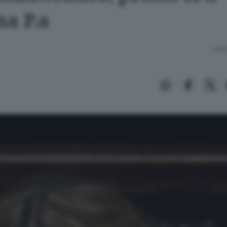
ma P.a
Lettu