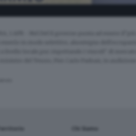
, 1 APR - Nel Def il governo punta ad essere il"pi
i esserlo in modo selettivo, alsostegno dell'occupazi
a livello locale,pur rispettando i vincoli" di mercato 
 ministro del Tesoro, Pier Carlo Padoan, in audizion
SERVATA
Territorio
Chi Siamo