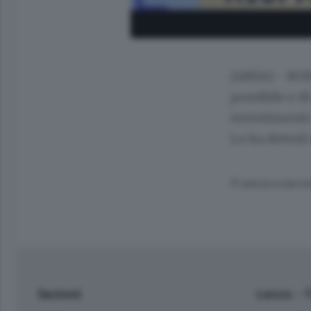
(ANSA) - ROMA
possibile e d
investimenti 
Lo ha dettoil
© RIPRODUZIONE RI
Sezioni
Lecco - 