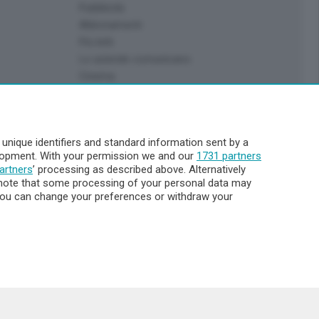
Pubblicità
Abbonamenti
Più letti
Le aziende comunicano
Cinema
Archivio
Meteo Lecco
Meteo Sondrio
nique identifiers and standard information sent by a
Elezioni 2024
elopment. With your permission we and our
1731 partners
Unica TV
artners
’ processing as described above. Alternatively
note that some processing of your personal data may
. You can change your preferences or withdraw your
8.000
ata la