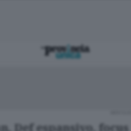
MERCOLEDÌ
n, Def espansivo, focus