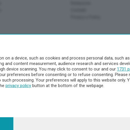
à
Redazione
o
Contatti
Privacy e Policy
a
- Territorio
n on a device, such as cookies and process personal data, such as u
ising and content measurement, audience research and services dev
ttà
ough device scanning. You may click to consent to our and our
1731 p
nna
ur preferences before consenting or to refuse consenting. Please 
to such processing. Your preferences will apply to this website only
the
privacy policy
button at the bottom of the webpage.
 - 23900 Lecco CF e P. Iva 04126670134 - Capitale Sociale euro 1.72
egistrata al Tribunale di Lecco al n. 1/2024 del 12/02/2024 - E' viet