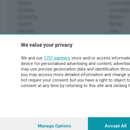
Politica
Lecco citt
Cronaca
Circondari
Economia
Brianza
Cultura
Merate
Editoriali
Lago
Sport
Valsassin
We value your privacy
Podcast
Imprese & Lavoro
Sondrio 
We and our
1731 partners
store and/or access informatio
Faber
device for personalised advertising and content, advert
Sondrio Ci
L'Ordine
may use precise geolocation data and identification thr
Valchiave
Tempo Libero
you may access more detailed information and change yo
Morbegno
not require your consent, but you have a right to object 
Tirano
consent at any time by returning to this site and clicking 
© COPYRIGHT 2026 - Enova S.r.l. con sede in Via Fiume n. 8
i.v.
Iscritta al Registro Imprese di Como-Lecco REA LC- 421701, R
riproduzione anche parziale
Manage Options
Accept All