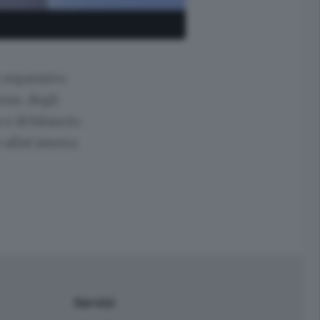
ù espansivo
one, degli
e di bilancio.
e allaCamera.
Servizi