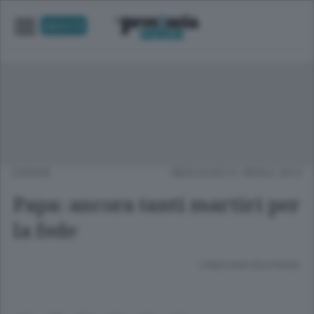
UNICA TV
EUROPA
MERCOLEDÌ 01 APRILE 2015
Papa: ancora tanti martiri per
la fede
Lettura meno di un minuto.