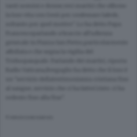
tanti uomini e donne,veri martiri che offrono
la loro vita con Gesù per confessare lafede,
soltanto per quel motivo". Lo ha detto Papa
Francescoparlando a braccio all'udienza
generale in Piazza San Pietro,particolarmente
affollata e che segna la vigilia del
Triduopasquale. Parlando dei martiri, riporta
Radio Vaticana,Bergoglio ha detto che il loro è
un "servizio dellatestimonianza cristiana fino
al sangue, servizio che ci ha fattoCristo: ci ha
redento fino alla fine".
© RIPRODUZIONE RISERVATA