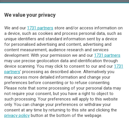
We value your privacy
Sezioni
We and our
1731 partners
store and/or access information on
Lecco - Territorio
a device, such as cookies and process personal data, such as
unique identifiers and standard information sent by a device
for personalised advertising and content, advertising and
Sondrio - Territorio
content measurement, audience research and services
development. With your permission we and our
1731 partners
may use precise geolocation data and identification through
Chi Siamo
device scanning. You may click to consent to our and our
1731
partners
’ processing as described above. Alternatively you
may access more detailed information and change your
Servizi
preferences before consenting or to refuse consenting.
Please note that some processing of your personal data may
not require your consent, but you have a right to object to
such processing. Your preferences will apply to this website
only. You can change your preferences or withdraw your
consent at any time by returning to this site and clicking the
privacy policy
button at the bottom of the webpage.
© COPYRIGHT 2026 - Enova S.r.l. con sede in Via Fiume n. 8 -