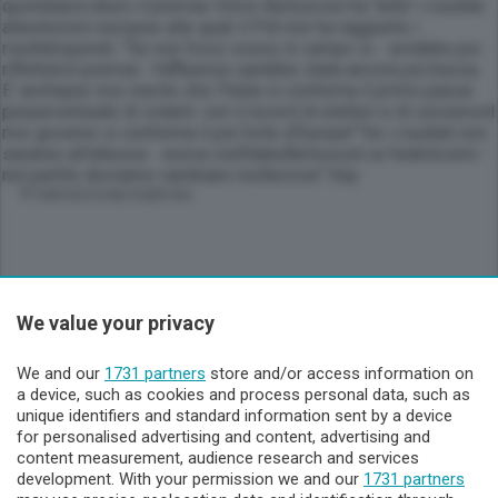
quotidianoLibero il premier Silvio Berlusconi ha 'letto' i risultati
alleelezioni europee alle quali il Pdl non ha raggiunto i
risultatisperati. "Se non fossi sceso in campo io - avrebbe poi
riflettutoil premier -l'affluenza sarebbe stata ancora più bassa.
E' ancheper mio merito che l'Italia si conferma il primo paese
perpercentuale di votanti: con il record di elettori e di consensiil
mio governo si conferma il più forte d'Europa"."Se i risultati non
saranno all'altezza - aveva confidatoBerlusconi ai fedelissimi -
nel partito dovranno cambiare moltecose".Vep
© RIPRODUZIONE RISERVATA
We value your privacy
Sezioni
We and our
1731 partners
store and/or access information on
Lecco - Territorio
a device, such as cookies and process personal data, such as
unique identifiers and standard information sent by a device
for personalised advertising and content, advertising and
Sondrio - Territorio
content measurement, audience research and services
development. With your permission we and our
1731 partners