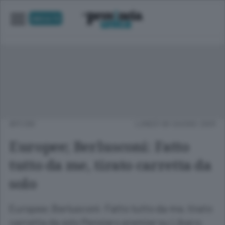
UNICA TV
APCOM
LUNEDÌ 08 GIUGNO 2009
Europee; Berlusconi: Fatto
tutto da me, tirato carretta da
solo
Europee; Berlusconi: Fatto tutto da me, tirato
carretta da solo Pensiero premier su Libero: