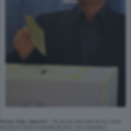
Roma, 8 giu. (Apcom)
- "Ho dovuto fare tutto da me, come
alsolito ho tirato la carretta da solo". Così secondo il