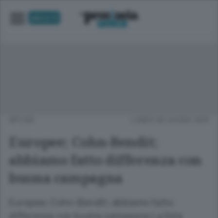
UNICA TV
APCOM
LUNEDÌ 08 GIUGNO 2009
Europee; Cohn-Bendit;
abbiamo fatto differenza con
buona campagna
Europee; Cohn-Bendit; abbiamo fatto
differenza con buona campagna La lista