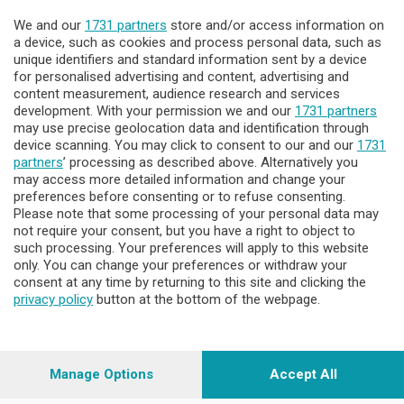
We and our
1731 partners
store and/or access information on
Lecco - Territorio
a device, such as cookies and process personal data, such as
unique identifiers and standard information sent by a device
for personalised advertising and content, advertising and
Sondrio - Territorio
content measurement, audience research and services
development. With your permission we and our
1731 partners
may use precise geolocation data and identification through
Chi Siamo
device scanning. You may click to consent to our and our
1731
partners
’ processing as described above. Alternatively you
may access more detailed information and change your
Servizi
preferences before consenting or to refuse consenting.
Please note that some processing of your personal data may
not require your consent, but you have a right to object to
such processing. Your preferences will apply to this website
only. You can change your preferences or withdraw your
consent at any time by returning to this site and clicking the
privacy policy
button at the bottom of the webpage.
© COPYRIGHT 2026 - Enova S.r.l. con sede in Via Fiume n. 8 -
23900 Lecco CF e P. Iva 04126670134 - Capitale Sociale euro
1.728.000 i.v.
Manage Options
Accept All
Iscritta al Registro Imprese di Como-Lecco REA LC- 421701,
Registrata al Tribunale di Lecco al n. 1/2024 del 12/02/2024 - E'