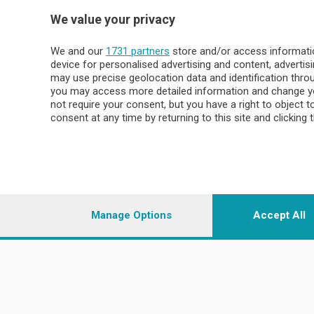
Sport
Valsassin
We value your privacy
Podcast
Imprese & Lavoro
Sondrio 
We and our
1731 partners
store and/or access informatio
Faber
device for personalised advertising and content, advert
Sondrio Ci
L'Ordine
may use precise geolocation data and identification thr
Valchiave
Tempo Libero
you may access more detailed information and change yo
Morbegno
not require your consent, but you have a right to object 
Tirano
consent at any time by returning to this site and clicking 
© COPYRIGHT 2026 - Enova S.r.l. con sede in Via Fiume n. 8
i.v.
Iscritta al Registro Imprese di Como-Lecco REA LC- 421701, R
riproduzione anche parziale
Manage Options
Accept All