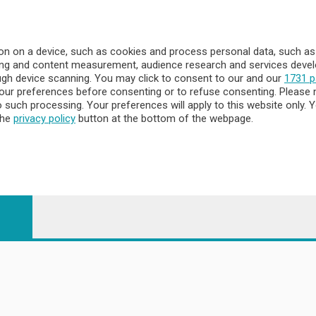
a
- Territorio
n on a device, such as cookies and process personal data, such as u
ising and content measurement, audience research and services dev
ttà
ough device scanning. You may click to consent to our and our
1731 p
nna
ur preferences before consenting or to refuse consenting. Please 
to such processing. Your preferences will apply to this website only
the
privacy policy
button at the bottom of the webpage.
 - 23900 Lecco CF e P. Iva 04126670134 - Capitale Sociale euro 1.72
egistrata al Tribunale di Lecco al n. 1/2024 del 12/02/2024 - E' viet