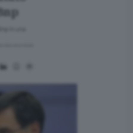
 Bnp
Bnp In una
ra meno di un minuto.