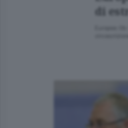
di es
Europee; Gb:
circoscrizion