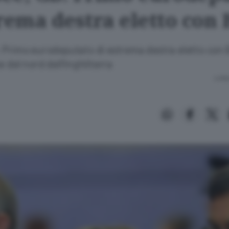
trema destra eletto con
 Primo eurodeputato di estrema destra eletto con 
e del nord dell'Inghilterra
Lettu