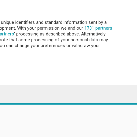
Archivio
Meteo Lecco
Meteo Sondrio
nique identifiers and standard information sent by a
Elezioni 2024
elopment. With your permission we and our
1731 partners
Unica TV
artners
’ processing as described above. Alternatively
note that some processing of your personal data may
. You can change your preferences or withdraw your
8.000
ata la