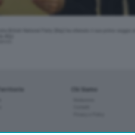
stra British National Party (Bnp) ha ottenuto il suo primo seggio 
nte Afp)
SERVATA
Territorio
Chi Siamo
à
Redazione
o
Contatti
Privacy e Policy