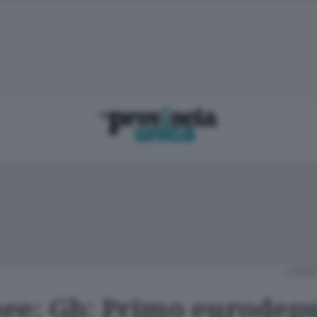
LUNED
ee; Gb: Primo eurodep