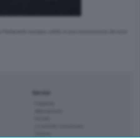
al Parlamento europeo, eletto in una circoscrizione del nord
Servizi
Pubblicità
Abbonamenti
Più letti
Le aziende comunicano
Cinema