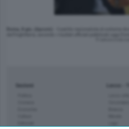
Roma, 8 giu. (Apcom)
- Il partito nazionalista di estrema de
dell'Inghilterra, secondo i risultati ufficiali pubblicati oggi.(fo
© RIPRODUZIONE RI
Sezioni
Lecco - 
Politica
Lecco citt
Cronaca
Circondari
Economia
Brianza
Cultura
Merate
Editoriali
Lago