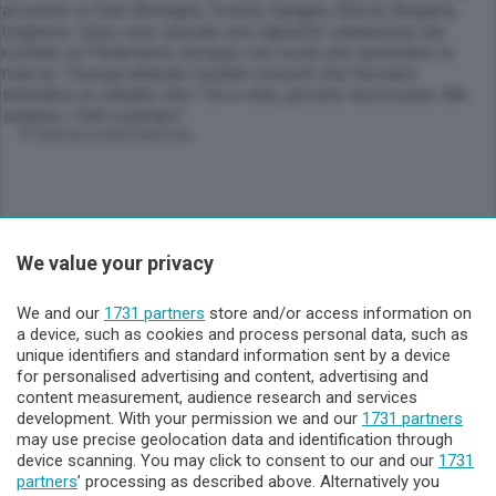
avvenuto in Gran Bretagna, Svezia, Spagna, Grecia, Bulgaria,
Ungheria. Dopo aver operato una sapiente valutazione dei
risultati, al Parlamento europeo non resta che riprendere la
marcia: l`Europa attende risultati concreti che facciano
intendere ai cittadini che l`Ue è utile, persino necessaria. Ma
saranno i fatti a parlare".
© RIPRODUZIONE RISERVATA
We value your privacy
Sezioni
We and our
1731 partners
store and/or access information on
Lecco - Territorio
a device, such as cookies and process personal data, such as
unique identifiers and standard information sent by a device
for personalised advertising and content, advertising and
Sondrio - Territorio
content measurement, audience research and services
development. With your permission we and our
1731 partners
may use precise geolocation data and identification through
Chi Siamo
device scanning. You may click to consent to our and our
1731
partners
’ processing as described above. Alternatively you