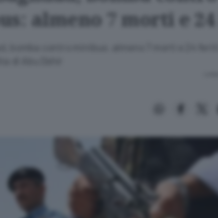
s: almeno 7 morti e 24 
d, bomba contro minibus: almeno 7 morti e 24 feriti
ita di Abu Dshir
Lettu