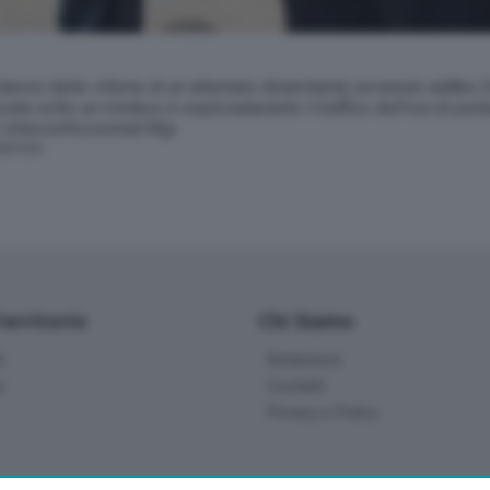
bilancio delle vittime di un attentato dinamitardo avvenuto adAbu 
a sotto un minibus è esplosadurante il traffico dell'ora di punta;
i interconfessionali.Mgi
SERVATA
Territorio
Chi Siamo
à
Redazione
o
Contatti
Privacy e Policy