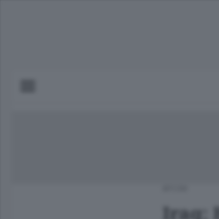
APCOM
Iraq;