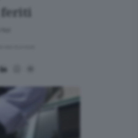
feriti
 Nel
ra meno di un minuto.