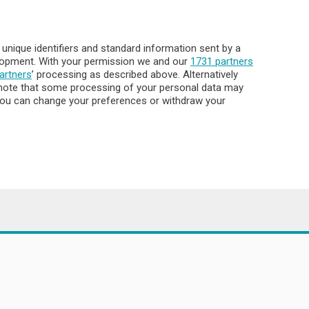
Archivio
Meteo Lecco
Meteo Sondrio
nique identifiers and standard information sent by a
Elezioni 2024
elopment. With your permission we and our
1731 partners
Unica TV
artners
’ processing as described above. Alternatively
note that some processing of your personal data may
. You can change your preferences or withdraw your
8.000
ata la