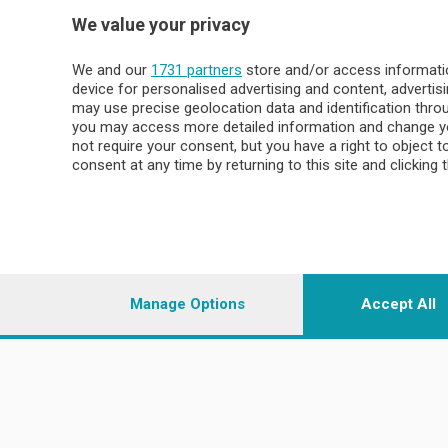
Sport
Valsassin
We value your privacy
Podcast
Imprese & Lavoro
Sondrio 
We and our
1731 partners
store and/or access informatio
Faber
device for personalised advertising and content, advert
Sondrio Ci
L'Ordine
may use precise geolocation data and identification thr
Valchiave
Tempo Libero
you may access more detailed information and change yo
Morbegno
not require your consent, but you have a right to object 
Tirano
consent at any time by returning to this site and clicking 
© COPYRIGHT 2026 - Enova S.r.l. con sede in Via Fiume n. 8
i.v.
Iscritta al Registro Imprese di Como-Lecco REA LC- 421701, R
riproduzione anche parziale
Manage Options
Accept All