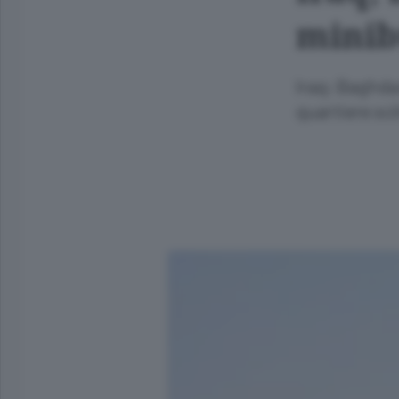
minibu
Iraq; Baghda
quartiere sci