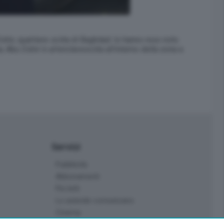
Dshir, quartiere sciita di Baghdad: lo hanno reso noto
 Abu Dshir è un'enclavesciita all'interno della zona a
Servizi
Pubblicità
Abbonamenti
Più letti
Le aziende comunicano
Cinema