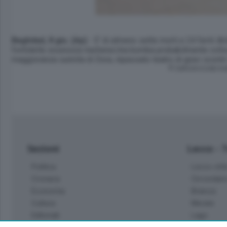
Baghdad, 8 giu. (Ap)
- E' di almeno sette morti e 24 feriti il
fontidella sicurezza irachena.Una bomba probabilmente collocat
maggioranza sunnita di Dora, inpassato teatro di gravi scontr
© RIPRODUZIONE RI
Sezioni
Lecco - 
Politica
Lecco citt
Cronaca
Circondari
Economia
Brianza
Cultura
Merate
Editoriali
Lago