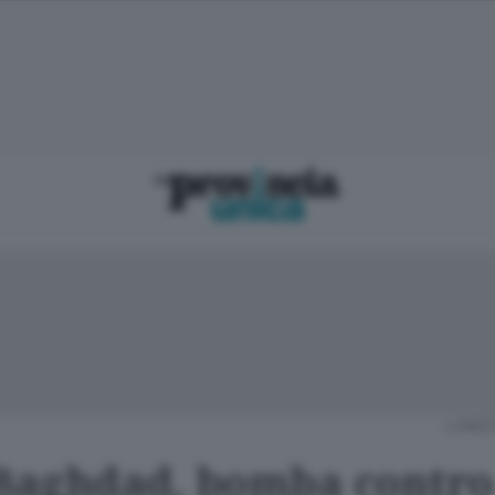
LUNED
 Baghdad, bomba contro