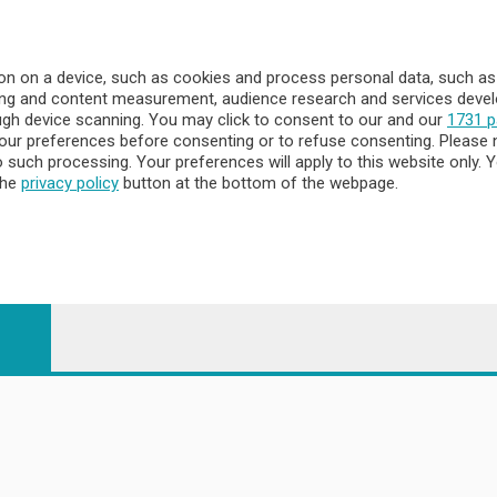
a
- Territorio
n on a device, such as cookies and process personal data, such as u
ising and content measurement, audience research and services dev
ttà
ough device scanning. You may click to consent to our and our
1731 p
nna
ur preferences before consenting or to refuse consenting. Please 
to such processing. Your preferences will apply to this website only
the
privacy policy
button at the bottom of the webpage.
 - 23900 Lecco CF e P. Iva 04126670134 - Capitale Sociale euro 1.72
egistrata al Tribunale di Lecco al n. 1/2024 del 12/02/2024 - E' viet