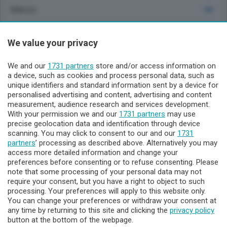
Marzo
515
Febbraio
512
We value your privacy
Gennaio
543
We and our
1731 partners
store and/or access information on
a device, such as cookies and process personal data, such as
unique identifiers and standard information sent by a device for
personalised advertising and content, advertising and content
measurement, audience research and services development.
2019
With your permission we and our
1731 partners
may use
precise geolocation data and identification through device
scanning. You may click to consent to our and our
1731
Dicembre
partners
’ processing as described above. Alternatively you may
481
access more detailed information and change your
preferences before consenting or to refuse consenting. Please
Novembre
525
note that some processing of your personal data may not
require your consent, but you have a right to object to such
Ottobre
556
processing. Your preferences will apply to this website only.
You can change your preferences or withdraw your consent at
Settembre
any time by returning to this site and clicking the
privacy policy
517
button at the bottom of the webpage.