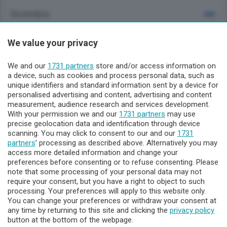
Dicembre
3558
Novembre
3499
We value your privacy
Ottobre
3306
We and our
1731 partners
store and/or access information on
a device, such as cookies and process personal data, such as
Settembre
3289
unique identifiers and standard information sent by a device for
personalised advertising and content, advertising and content
measurement, audience research and services development.
Agosto
2450
With your permission we and our
1731 partners
may use
precise geolocation data and identification through device
Luglio
2625
scanning. You may click to consent to our and our
1731
partners
’ processing as described above. Alternatively you may
Giugno
access more detailed information and change your
2829
preferences before consenting or to refuse consenting. Please
note that some processing of your personal data may not
Maggio
2524
require your consent, but you have a right to object to such
processing. Your preferences will apply to this website only.
Aprile
2082
You can change your preferences or withdraw your consent at
any time by returning to this site and clicking the
privacy policy
Marzo
button at the bottom of the webpage.
2599