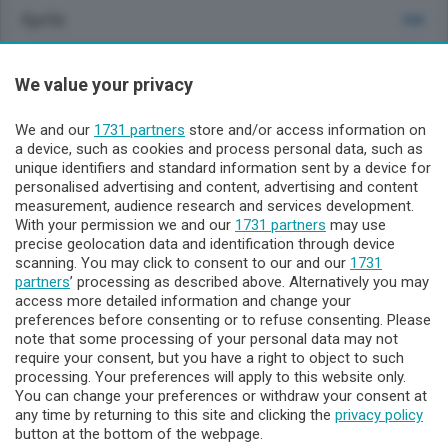
Aprile
3130
Marzo
3489
We value your privacy
Febbraio
2840
We and our
1731 partners
store and/or access information on
a device, such as cookies and process personal data, such as
Gennaio
3078
unique identifiers and standard information sent by a device for
personalised advertising and content, advertising and content
measurement, audience research and services development.
With your permission we and our
1731 partners
may use
precise geolocation data and identification through device
scanning. You may click to consent to our and our
1731
2010
partners
’ processing as described above. Alternatively you may
access more detailed information and change your
preferences before consenting or to refuse consenting. Please
Dicembre
3558
note that some processing of your personal data may not
require your consent, but you have a right to object to such
Novembre
3499
processing. Your preferences will apply to this website only.
You can change your preferences or withdraw your consent at
any time by returning to this site and clicking the
Ottobre
privacy policy
3306
button at the bottom of the webpage.