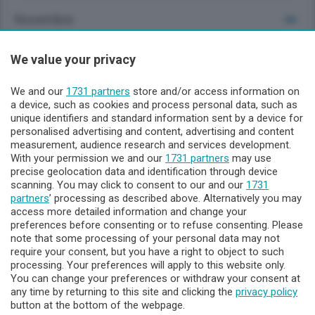
Novembre
518
Ottobre
571
We value your privacy
Settembre
568
We and our
1731 partners
store and/or access information on
a device, such as cookies and process personal data, such as
Agosto
580
unique identifiers and standard information sent by a device for
personalised advertising and content, advertising and content
measurement, audience research and services development.
Luglio
573
With your permission we and our
1731 partners
may use
precise geolocation data and identification through device
Giugno
605
scanning. You may click to consent to our and our
1731
partners
’ processing as described above. Alternatively you may
Maggio
access more detailed information and change your
652
preferences before consenting or to refuse consenting. Please
note that some processing of your personal data may not
Aprile
876
require your consent, but you have a right to object to such
processing. Your preferences will apply to this website only.
Marzo
1800
You can change your preferences or withdraw your consent at
any time by returning to this site and clicking the
privacy policy
Febbraio
button at the bottom of the webpage.
1734