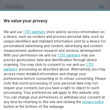
Dicembre
2588
Novembre
2646
We value your privacy
Ottobre
3092
We and our
1731 partners
store and/or access information on
a device, such as cookies and process personal data, such as
Settembre
2493
unique identifiers and standard information sent by a device for
personalised advertising and content, advertising and content
measurement, audience research and services development.
Agosto
2101
With your permission we and our
1731 partners
may use
precise geolocation data and identification through device
Luglio
2248
scanning. You may click to consent to our and our
1731
partners
’ processing as described above. Alternatively you may
Giugno
access more detailed information and change your
2039
preferences before consenting or to refuse consenting. Please
note that some processing of your personal data may not
Maggio
2196
require your consent, but you have a right to object to such
processing. Your preferences will apply to this website only.
Aprile
2811
You can change your preferences or withdraw your consent at
any time by returning to this site and clicking the
privacy policy
Marzo
button at the bottom of the webpage.
2287