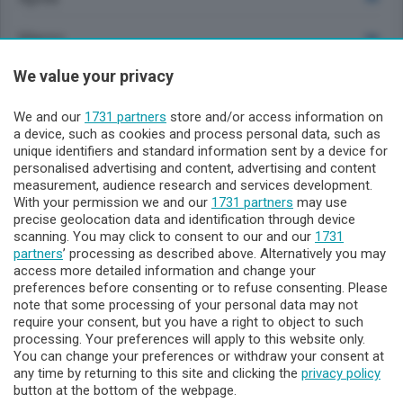
Marzo
799
We value your privacy
Febbraio
659
We and our
1731 partners
store and/or access information on
Gennaio
656
a device, such as cookies and process personal data, such as
unique identifiers and standard information sent by a device for
personalised advertising and content, advertising and content
measurement, audience research and services development.
With your permission we and our
1731 partners
may use
precise geolocation data and identification through device
2017
scanning. You may click to consent to our and our
1731
partners
’ processing as described above. Alternatively you may
access more detailed information and change your
Dicembre
557
preferences before consenting or to refuse consenting. Please
note that some processing of your personal data may not
Novembre
518
require your consent, but you have a right to object to such
processing. Your preferences will apply to this website only.
Ottobre
You can change your preferences or withdraw your consent at
571
any time by returning to this site and clicking the
privacy policy
button at the bottom of the webpage.
Settembre
568