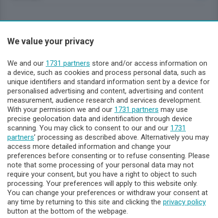
We value your privacy
2009
We and our
1731 partners
store and/or access information on
a device, such as cookies and process personal data, such as
Dicembre
2588
unique identifiers and standard information sent by a device for
personalised advertising and content, advertising and content
measurement, audience research and services development.
Novembre
2646
With your permission we and our
1731 partners
may use
precise geolocation data and identification through device
Ottobre
3092
scanning. You may click to consent to our and our
1731
partners
’ processing as described above. Alternatively you may
Settembre
access more detailed information and change your
2493
preferences before consenting or to refuse consenting. Please
note that some processing of your personal data may not
Agosto
2101
require your consent, but you have a right to object to such
processing. Your preferences will apply to this website only.
Luglio
2248
You can change your preferences or withdraw your consent at
any time by returning to this site and clicking the
privacy policy
Giugno
button at the bottom of the webpage.
2039