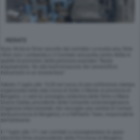
MERATE
Sono 9mila le firme raccolte dal comitato La nostra aria, Rete
rifiuti zero Lombardia e il Comitato aria pulita centro Adda in
qualità di promotori della petizione popolare “Basta
inquinamento. No alla trasformazione del cementificio
Italcementi in un inceneritore”.
Sabato 3 luglio alle 15,30 nel corso di una conferenza stampa
organizzata nella sala civica di Sotto il Monte in provincia di
Bergamo, ci sarà la consegna simbolica delle firme a
Maria
Grazia Dadda
, presidente della Comunità isola bergamasca
(l’agenzia intercomunale che raccoglie una ventina di Comuni
della provincia di Bergamo), e a Raffaello Teani, responsabile
dell’ambiente.
Il 7 luglio alle 17 i vari comitati a consegneranno le quasi
diecimila firme al presidente della Provincia di Bergamo.