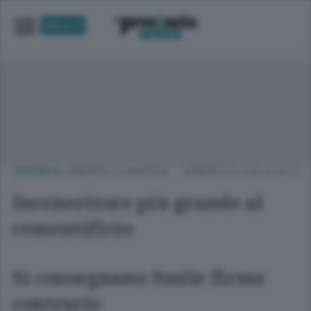
UNICA TV
CRONACA
/
MERATE E CASATESE
VENERDÌ 03 LUGLIO 2015
Inceneritore più grande al
cementificio
Si consegnano 9mile firme
contrarie