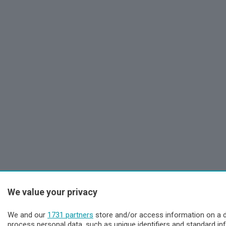
We value your privacy
We and our
1731 partners
store and/or access information on a d
process personal data, such as unique identifiers and standard in