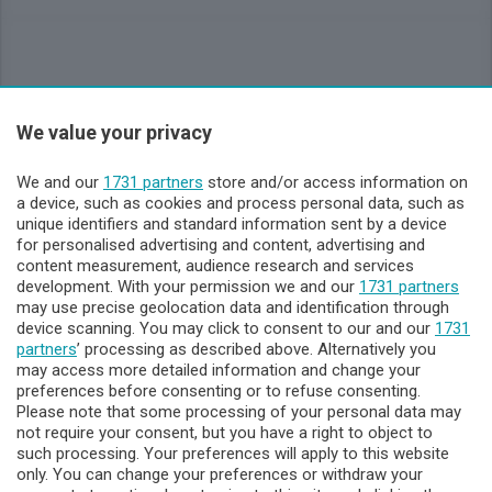
We value your privacy
Sezioni
We and our
1731 partners
store and/or access information on
Lecco - Territorio
a device, such as cookies and process personal data, such as
unique identifiers and standard information sent by a device
for personalised advertising and content, advertising and
Sondrio - Territorio
content measurement, audience research and services
development. With your permission we and our
1731 partners
may use precise geolocation data and identification through
Chi Siamo
device scanning. You may click to consent to our and our
1731
partners
’ processing as described above. Alternatively you
may access more detailed information and change your
Servizi
preferences before consenting or to refuse consenting.
Please note that some processing of your personal data may
not require your consent, but you have a right to object to
such processing. Your preferences will apply to this website
only. You can change your preferences or withdraw your