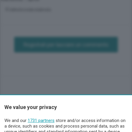
© RIPRODUZIONE RISERVATA
Registrati per lasciare un commento
We value your privacy
Sezioni
We and our
1731 partners
store and/or access information on
Lecco - Territorio
a device, such as cookies and process personal data, such as
unique identifiers and standard information sent by a device