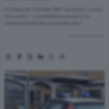
Il titolare del “Crimella 1954” ha sentito i rumori
ed è uscito - «La settimana scorsa in tre
avevano effettuato un sopralluogo»
Lettura meno di un minuto.