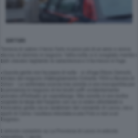
SIRTORI
Temeva di subire il terzo furto in poco più di un anno e aveva
deciso di dormire in negozio: l’altra notte si è svegliato mentre i
ladri stavano tagliando la saracinesca e li ha messi in fuga.
«Questa gente non ha paura di nulla - si sfoga
Ettore Demolli
,
titolare del negozio d’abbigliamento Crimella 1954 a Bevera di
Sirtori - La settimana scorsa mia sorella si era insospettita per
la presenza in negozio di tre brutti ceffi: evidentemente
avevano effettuato un sopralluogo. Mia sorella si era inoltre
segnata la targa del furgone con cui si erano allontanati e
l’avevamo girata sia ai carabinieri del comando di Lecco, sia a
quelli di Como: risultava intestata a una Polo e non a un
furgone».
L’articolo completo su La Provincia di Lecco in edicola
stamattina, 1 aprile