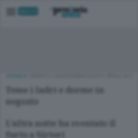
UNICA TV
CRONACA
/
MERATE E CASATESE
MERCOLEDÌ 01 APRILE 2015
Teme i ladri e dorme in
negozio
L’altra notte ha sventato il
furto a Sirtori