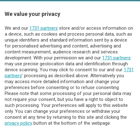
We value your privacy
Sezioni
We and our
1731 partners
store and/or access information on
Lecco - Territorio
a device, such as cookies and process personal data, such as
unique identifiers and standard information sent by a device
for personalised advertising and content, advertising and
Sondrio - Territorio
content measurement, audience research and services
development. With your permission we and our
1731 partners
may use precise geolocation data and identification through
Chi Siamo
device scanning. You may click to consent to our and our
1731
partners
’ processing as described above. Alternatively you
may access more detailed information and change your
Servizi
preferences before consenting or to refuse consenting.
Please note that some processing of your personal data may
not require your consent, but you have a right to object to
such processing. Your preferences will apply to this website
only. You can change your preferences or withdraw your
consent at any time by returning to this site and clicking the
privacy policy
button at the bottom of the webpage.
© COPYRIGHT 2026 - Enova S.r.l. con sede in Via Fiume n. 8 -