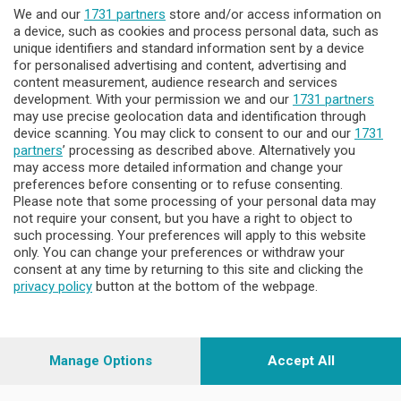
We and our
1731 partners
store and/or access information on
Lecco - Territorio
a device, such as cookies and process personal data, such as
unique identifiers and standard information sent by a device
for personalised advertising and content, advertising and
Sondrio - Territorio
content measurement, audience research and services
development. With your permission we and our
1731 partners
may use precise geolocation data and identification through
Chi Siamo
device scanning. You may click to consent to our and our
1731
partners
’ processing as described above. Alternatively you
may access more detailed information and change your
Servizi
preferences before consenting or to refuse consenting.
Please note that some processing of your personal data may
not require your consent, but you have a right to object to
such processing. Your preferences will apply to this website
only. You can change your preferences or withdraw your
consent at any time by returning to this site and clicking the
privacy policy
button at the bottom of the webpage.
© COPYRIGHT 2026 - Enova S.r.l. con sede in Via Fiume n. 8 -
23900 Lecco CF e P. Iva 04126670134 - Capitale Sociale euro
1.728.000 i.v.
Manage Options
Accept All
Iscritta al Registro Imprese di Como-Lecco REA LC- 421701,
Registrata al Tribunale di Lecco al n. 1/2024 del 12/02/2024 - E'