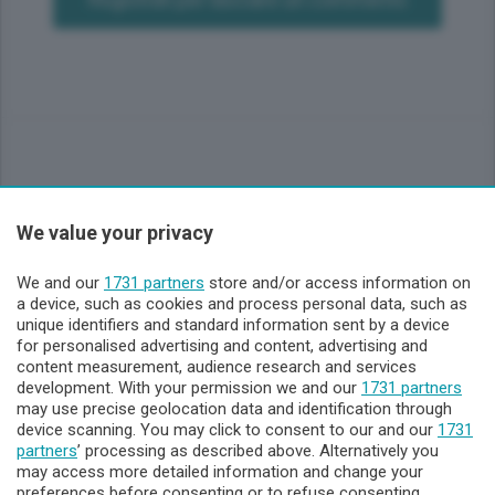
We value your privacy
Sezioni
We and our
1731 partners
store and/or access information on
Lecco - Territorio
a device, such as cookies and process personal data, such as
unique identifiers and standard information sent by a device
for personalised advertising and content, advertising and
Sondrio - Territorio
content measurement, audience research and services
development. With your permission we and our
1731 partners
may use precise geolocation data and identification through
Chi Siamo
device scanning. You may click to consent to our and our
1731
partners
’ processing as described above. Alternatively you
may access more detailed information and change your
Servizi
preferences before consenting or to refuse consenting.