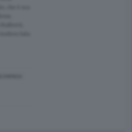
o, che è ora
lone,
 Malberti,
 Andrea Sala.
E D'IMPRESA