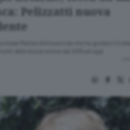
ca: Pelizzatti nuova
dente
cchese Matteo Sottocornola che ha guidato il Colle
riuniti delle due province dal 2019 ad oggi
Lettu