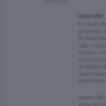
Camilla Pelizzatti
LECCO COMO
Il Collegio N
presidente: si
lecchese Mass
oggi. «Con gr
nomina – sott
chi mi ha pr
di sviluppo de
potrò contare
tanti stimati 
Insieme alla 
storia del Co