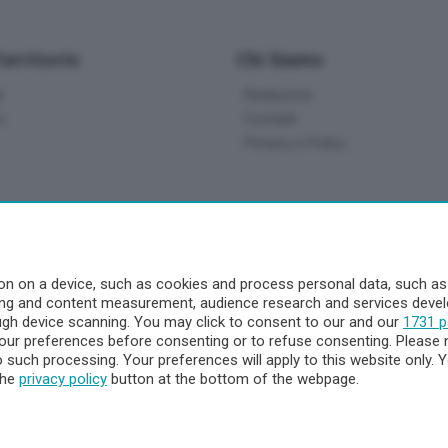
Territorio
Chi Siamo
à
Redazione
o
Contatti
Privacy e Policy
a
- Territorio
n on a device, such as cookies and process personal data, such as u
ising and content measurement, audience research and services dev
ttà
ough device scanning. You may click to consent to our and our
1731 p
nna
ur preferences before consenting or to refuse consenting. Please 
to such processing. Your preferences will apply to this website only
the
privacy policy
button at the bottom of the webpage.