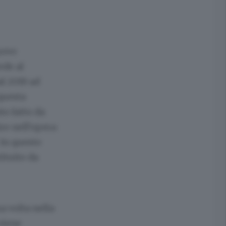
uovo
ede al
l 2019 ad
questa
to fatto da
re nell’opera
 In questo
ituito da
a volta nella
viene