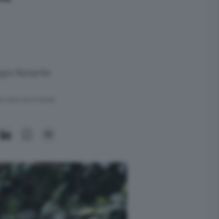
gio Notarile
ra meno di un minuto.