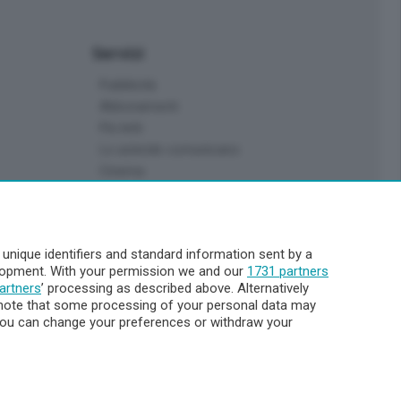
Servizi
Pubblicità
Abbonamenti
Più letti
Le aziende comunicano
Cinema
Archivio
Meteo Lecco
Meteo Sondrio
nique identifiers and standard information sent by a
Elezioni 2024
elopment. With your permission we and our
1731 partners
Unica TV
artners
’ processing as described above. Alternatively
note that some processing of your personal data may
. You can change your preferences or withdraw your