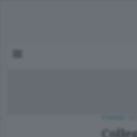
ECONOMIA
/
LEC
Colleg