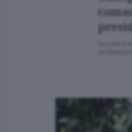
comas
presi
Succede al le
dei Distretti 