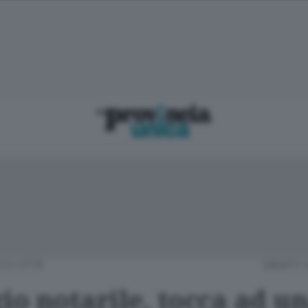
CO CITTÀ
SABATO 2
io notarile, tocca ad u