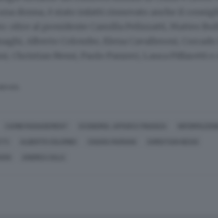
una donna, è stato infatti rinnovato anche il consigli
: oltre al presidente Camilla Pelizzatti, Matteo Bul
naghi, Alberto Colombo, Elena Cavalleroni, Corrado
i, Christian Nessi, Paolo Panzeri, Laura Piffaretti e
SERVATA
CAMBI MANAGEMENT
ECONOMIA, AFFARI E FINANZA
INFORMAZION
TTI
ALBERTO COLOMBO
CHIARA MARIANI
CHRISTIAN NESSI
AGHI
ANDREA SALA