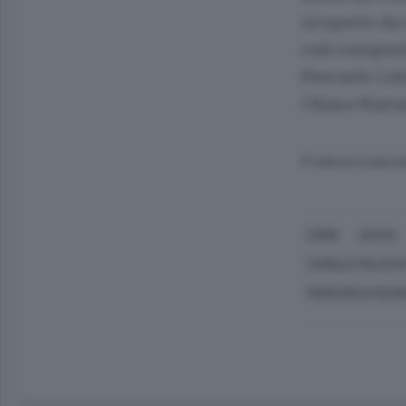
ricoperto da 
così composto
Piercarlo Col
Chiara Marian
© RIPRODUZIONE RI
COMO
LECCO
CAMILLA PELIZZA
PIERCARLO COLN