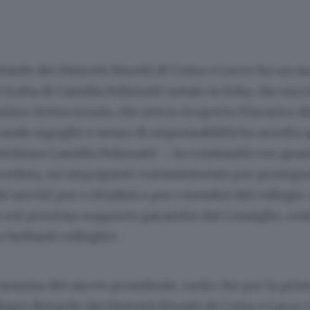
otarile dei Distretti Riuniti di Como e Lecco ha un n
 tratta di Camilla Pelizzatti notaio in Erba, che succ
imo Sottocornola, che aveva ricoperto l’incarico da
ande orgoglio e senso di responsabilità ho accolto 
olinea Camilla Pelizzatti –. In continuità con quan
eceduta, mi impegnerò costantemente per prosegui
i servizi per i cittadini e per i membri del collegio.
 sul prezioso supporto garantito dal Consiglio, cost
e brillanti colleghi».
nomina del nuovo presidente, ruolo che per la prim
llegio Notarile dei Distretti Riuniti di Como e Lecco 