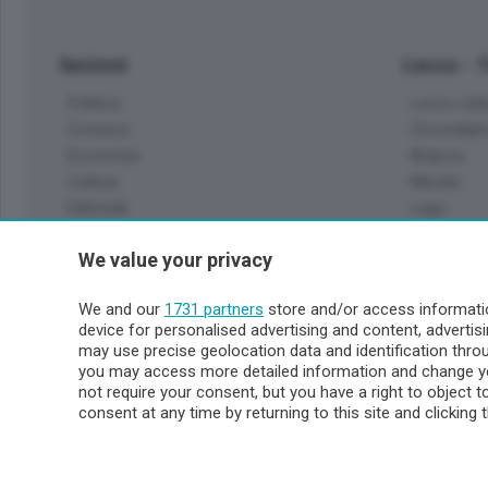
Sezioni
Lecco - 
Politica
Lecco citt
Cronaca
Circondari
Economia
Brianza
Cultura
Merate
Editoriali
Lago
Sport
Valsassin
We value your privacy
Podcast
Imprese & Lavoro
Sondrio 
We and our
1731 partners
store and/or access informatio
Faber
device for personalised advertising and content, advert
Sondrio Ci
L'Ordine
may use precise geolocation data and identification thr
Valchiave
Tempo Libero
you may access more detailed information and change yo
Morbegno
not require your consent, but you have a right to object 
Tirano
consent at any time by returning to this site and clicking 