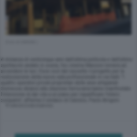
(Foto di CARDINI )
A distanza di venticinque anni dall'ultima pellicola e dall'ultimo
spettacolo andato in scena, l'ex cinema Manzoni tornerà ad
accendere le luci. Esce così dal cassetto il progetto per la
realizzazione della nuova sala polifunzionale in via Galli. "I
quattro operatori privati proprietari delle aree artigianali
dismesse dinanzi alla stazione ferroviaria hanno manifestato
l'intenzione di dar vita a un piano per riqualificare l'intero
comparto", afferma il sindaco di Calolzio, Paolo Arrigoni.
© RIPRODUZIONE RISERVATA