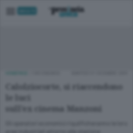
UNICA TV
HOMEPAGE
/
CIRCONDARIO
MARTEDÌ 01 DICEMBRE 2009
Calolziocorte, si riaccendono
le luci
sull'ex cinema Manzoni
Gli operatori economici riqulificheranno le loro
aree industriali attorno alla stazione