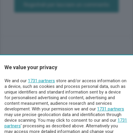
Registrati per lasciare un commento
We value your privacy
Sezioni
We and our
1731 partners
store and/or access information on
Lecco - Territorio
a device, such as cookies and process personal data, such as
unique identifiers and standard information sent by a device
for personalised advertising and content, advertising and
Sondrio - Territorio
content measurement, audience research and services
development. With your permission we and our
1731 partners
may use precise geolocation data and identification through
Chi Siamo
device scanning. You may click to consent to our and our
1731
partners
’ processing as described above. Alternatively you
may access more detailed information and change your