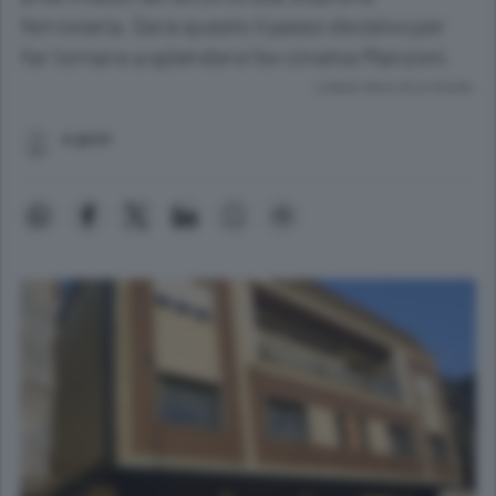
ferroviaria. Sarà questo il passo decisivo per
far tornare a splendere l'ex cinema Manzoni.
Lettura meno di un minuto.
e.gizzi