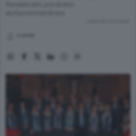
Mandello del Lario diretto
da Gianmichele Brena
Lettura meno di un minuto.
e.ceriani