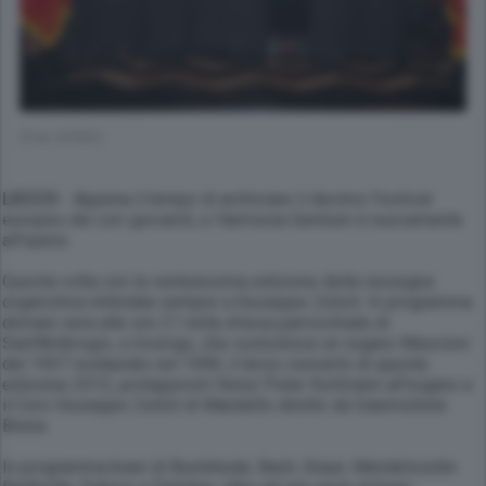
(Foto di RED)
LECCO
- Appena il tempo di archiviare il decimo Festival
europeo dei cori giovanili, e Harmonia Gentium è nuovamente
all'opera.
Questa volta con la ventunesima edizione della rassegna
organistica intitolata sempre a Giuseppe Zelioli. In programma
domani sera alle ore 21 nella chiesa parrocchiale di
Sant'Ambrogio, a Inverigo, che custodisce un organo Mascioni
del 1937 restaurato nel 1990, il terzo concerto di questa
edizione 2012, protagonisti Heinz Peter Kortmann all'organo e
il Coro Giuseppe Zelioli di Mandello diretto da Gianmichele
Brena.
In programma brani di Buxtehude, Bach, Graun, Mendelssohn