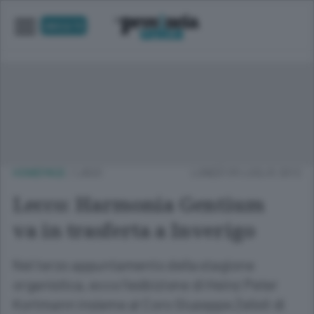
UNICA TV
HOMEPAGE
/
LAGO
LUNEDÌ 09 LUGLIO 2012
Lecco: Harmonia Gentium
va in trasferta a Inverigo
Nel terzo appuntamento della stagione
organistica, ecco l'esibizione di Heinz Peter
Kortmann insieme al Coro Giuseppe Zelioli di