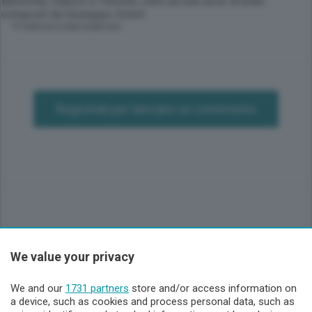
Bartholdy, Dubois e Fletcher, oltre ad una serie di brani
composti da Giuseppe Zelioli.
© RIPRODUZIONE RISERVATA
Registrati per lasciare un commento
We value your privacy
Sezioni
We and our
1731 partners
store and/or access information on
Lecco - Territorio
a device, such as cookies and process personal data, such as