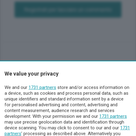
Registrati per lasciare un commento
We value your privacy
Sezioni
We and our
1731 partners
store and/or access information on
Lecco - Territorio
a device, such as cookies and process personal data, such as
unique identifiers and standard information sent by a device
for personalised advertising and content, advertising and
Sondrio - Territorio
content measurement, audience research and services
development. With your permission we and our
1731 partners
may use precise geolocation data and identification through
Chi Siamo
device scanning. You may click to consent to our and our
1731
partners
’ processing as described above. Alternatively you