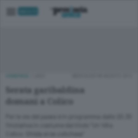
UNICA TV
HOMEPAGE
/
LAGO
MERCOLEDÌ 08 AGOSTO 2012
Serata garibaldina
domani a Colico
Per le vie del paese è in programma dalle 20.30
l'iniziativa in costume dal titolo "Un '48 a
Colico: Ghisla eroe colichese"