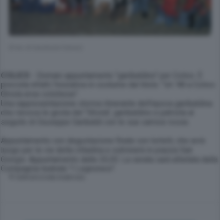
(Foto di Sandonini Dervio)
COLICO
- Domani appuntamento "garibaldino" per Colico. È
prevista infatti l'iniziativa in costume dal titolo: "Un '48 a Colico:
Ghisla eroe colichese".
Una rappresentazione storica itinerante dell'epoca garibaldina
che rievoca le gesta del "Ghisla", garibaldino e patriota al
seguito di Giuseppe Garibaldi con le sue camice rosse.
Appuntamento con degustazione finale con tortelli, che avrà
luogo per le vie della cittadina e culminerà in piazza San
Giorgio. Appuntamento dalle 20,30. La serata sarà allietata dalla
Compagnia teatrale "I Legnonesi".
© RIPRODUZIONE RISERVATA