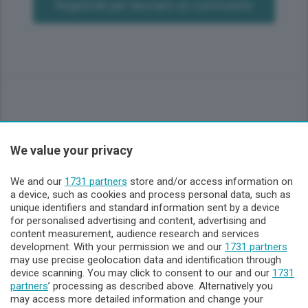
Registrati per lasciare un commento
We value your privacy
Sezioni
We and our
1731 partners
store and/or access information on
Lecco - Territorio
a device, such as cookies and process personal data, such as
unique identifiers and standard information sent by a device
for personalised advertising and content, advertising and
Sondrio - Territorio
content measurement, audience research and services
development. With your permission we and our
1731 partners
may use precise geolocation data and identification through
Chi Siamo
device scanning. You may click to consent to our and our
1731
partners
’ processing as described above. Alternatively you
may access more detailed information and change your
Servizi