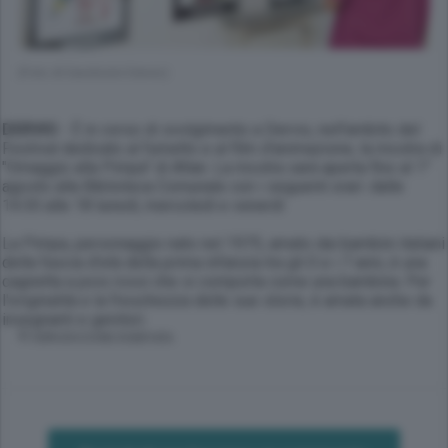
(Foto di Sandonini Dervio)
DERVIO
- È in corso di svolgimento a Dervio, nell'ambito del
Festival dedicato al fumetto e al film d'animazione, la mostra di
"Omaggio alla Pimpa" di Altan. La mostra sarà aperta fino al 1°
agosto alla Biblioteca Comunale con i seguenti orari: dalle
14.30 alle 18 lunedì, mercoledì e venerdì
La Pimpa, personaggio nato nel 1975, amato dai bambini italiani
della fascia d'età della prima infanzia tra gli 0 e i 7 anni, è una
cagnetta a pois rossi che si comporta come una bambina. Per
l'originalità e la freschezza delle sue storie, è amata anche da
insegnanti e genitori.
© RIPRODUZIONE RISERVATA