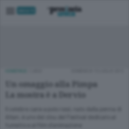
UNICA TV
HOMEPAGE
/
LAGO
DOMENICA 15 LUGLIO 2012
Un omaggio alla Pimpa
La mostra è a Dervio
Il celebre cane a pois rossi, nato dalla penna di
Altan, è uno dei clou del Festival dedicato al
fumetto e al film d'animazione